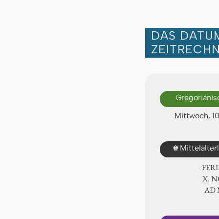
DAS DATUM
ZEITRECH
Gregorianis
Mittwoch, 1
♚
Mittelalte
FER
Ⅹ. 
AD