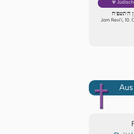
🕎
Jüdisch
ון ה'תשפ"ח
Jom Revi'i, 10
Aus