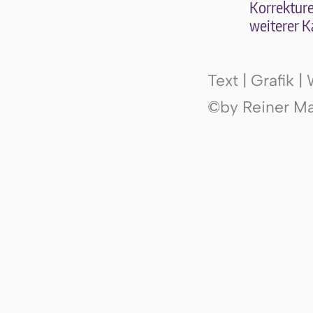
Kor­rek­tu­r
wei­te­rer K
Text | Grafik 
©by Reiner Mak