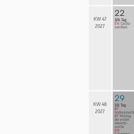
22
KW 47
326. Tag
EN:
Cäcilia
2027
von Rom
29
KW 48
333. Tag
BT:
2027
Andreasnach
BT:
Montag
der ersten
Advents­
woche
EN:
Saturninus