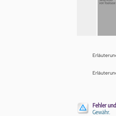
von Toulouse
Erläuteru
Er­läu­te­r
Fehler und
Gewähr.