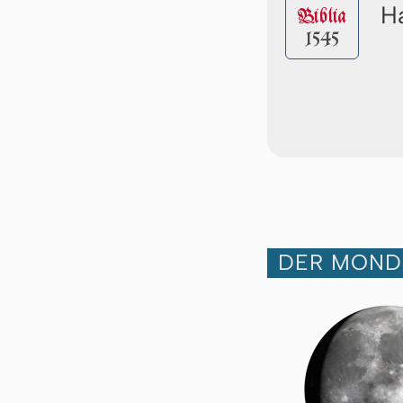
Ha
Biblia
1545
DER MOND 