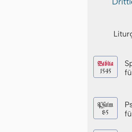
Dritt
Litur
S
Biblia
1545
f
P
Pſalm
85
f