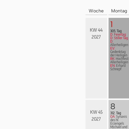
Woche
Montag
1
KW 44
305. Tag
D: Feiertag
2027
D: Stiller Tag
D:
Allerheiligen
EV:
Gedenktag
der Heiligen
RK:
Hochfest
Allerheiligen
EN:
Erhard
Schnepf
8
KW 45
312. Tag
OA:
Synaxis
2027
des hl.
Erzengels
Michael und