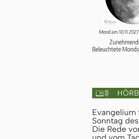
Mond am 10.11.2027
Zunehmend
Beleuchtete Monds
HÖRBU

Evangelium f
Sonntag des 
Die Rede vo
und vom Tag