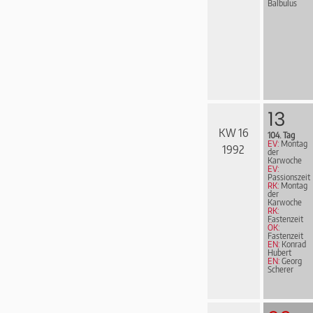
Balbulus
13
KW 16
104. Tag
EV:
Montag
1992
der
Karwoche
EV:
Passionszeit
RK:
Montag
der
Karwoche
RK:
Fastenzeit
ÖK:
Fastenzeit
EN:
Konrad
Hubert
EN:
Georg
Scherer