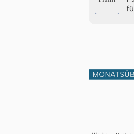
f
MONATSÜB