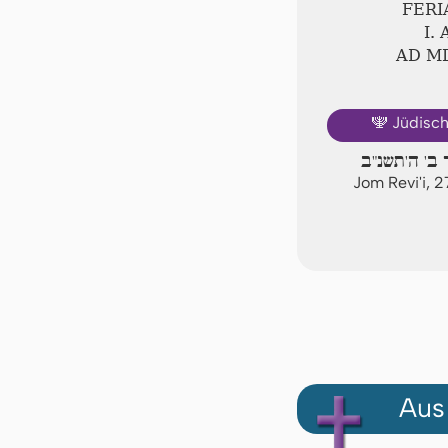
FERI
Ⅰ.
AD Ⅿ
Jüdisc
🕎
 ב' ה'תשנ"ב
Jom Revi'i, 
Aus