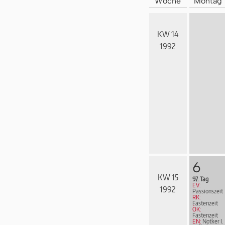
Woche
Montag
KW 14
1992
6
KW 15
97. Tag
EV:
1992
Passionszeit
RK:
Fastenzeit
ÖK:
Fastenzeit
EN:
Notker I.