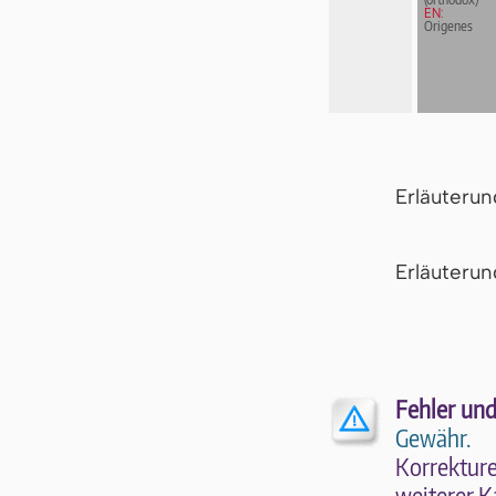
EN:
Origenes
Erläuteru
Er­läu­te­r
Fehler und
Gewähr.
Kor­rek­tu­r