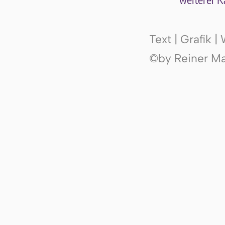
wei­te­rer K
Text | Grafik 
©by Reiner Mak