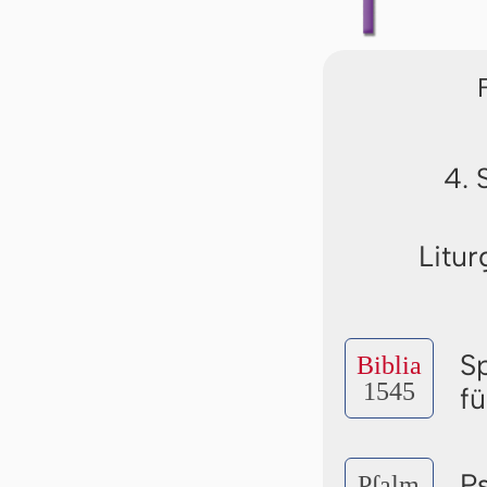
4. 
Litur
S
Biblia
1545
f
P
Pſalm