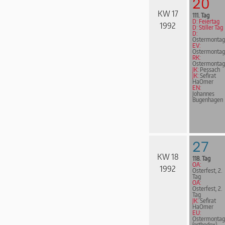
20
KW 17
111. Tag
D: Feiertag
1992
D: Stiller Tag
D:
Ostermontag
EV:
Ostermontag
RK:
Ostermontag
JK:
Pessach
JK:
Sefirat
HaOmer
EN:
Johannes
Bugen­ha­gen
27
KW 18
118. Tag
OA:
1992
Osterfest, 2.
Tag
OA:
Osterfest, 2.
Tag
JK:
Sefirat
HaOmer
EU:
Ostermontag
(orthodox)