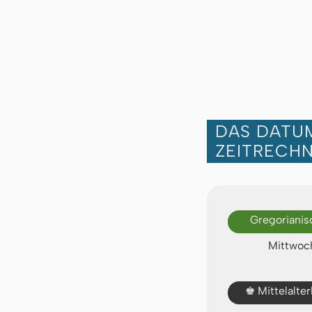
DAS DATUM
ZEITRECH
Gregorianis
Mittwoch
Mittelalte
♚