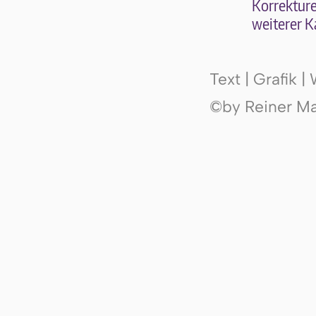
Kor­rek­tu­r
wei­te­rer K
Text | Grafik 
©by Reiner Mak