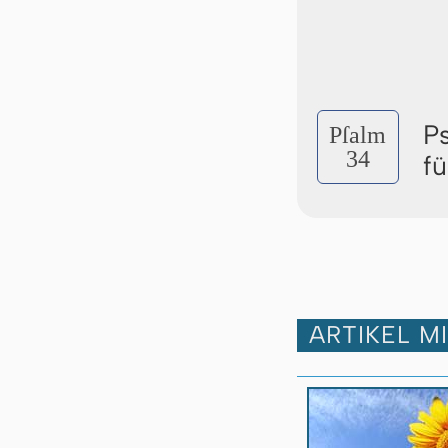
P
Pſalm
34
f
ARTIKEL M