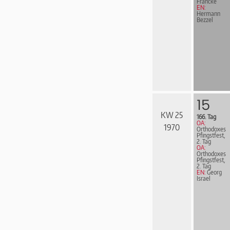
Francke
EN:
Hermann
Bezzel
15
KW 25
166. Tag
OA:
1970
Orthodoxes
Pfingstfest,
2. Tag
OA:
Orthodoxes
Pfingstfest,
2. Tag
EN:
Georg
Israel