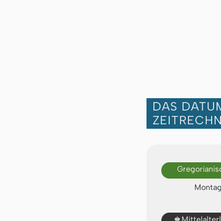
DAS DATUM
ZEITRECH
Gregorianis
Montag,
♚
Mittelalte