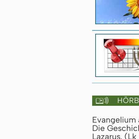
HÖRBU

Evangelium a
Die Geschic
Lazarus. (Lk 