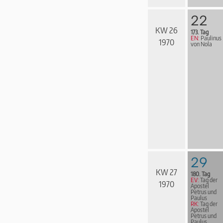
22
KW 26
173. Tag
EN:
Paulinus
1970
von Nola
29
KW 27
180. Tag
EV:
Tag der
1970
Apostel
Petrus und
Paulus
RK:
Tag der
Apostel
Petrus und
Paulus