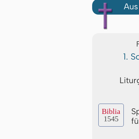
Aus
1. S
Litur
S
Biblia
1545
f