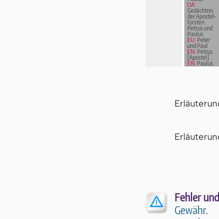
OA:
Gedächtnis
der Apostel­
fürs­ten
Petrus und
Paulus
EU:
Peter
und Paul
EN:
Petrus
[Apostel]
EN:
Paulus
von Tarsus
Erläuteru
Er­läu­te­r
Fehler und
Gewähr.