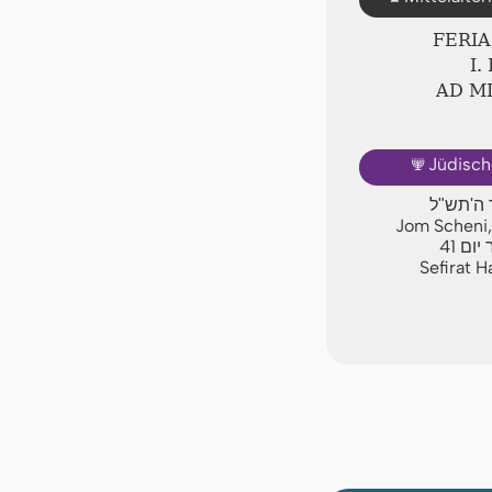
FERI
Ⅰ.
AD Ⅿ
🕎
Jüdisch
ר ה'תש"ל
Jom Scheni,
41
יום
Sefirat 