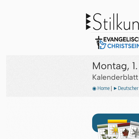
Montag, 1.
Kalenderblat
◉ Home
|
►Deutscher 