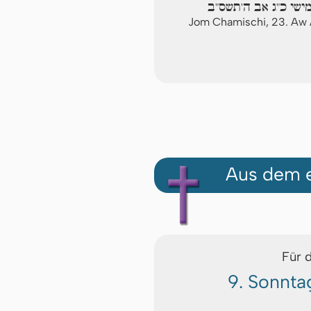
מישי כ"ג אב ה'תשס"ב
Jom Chamischi, 23. Aw
Aus dem e
Für 
9. Sonnta