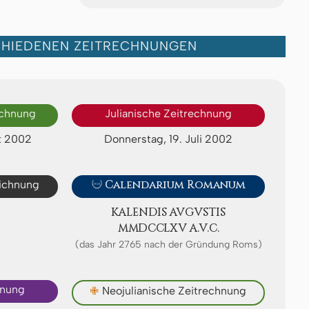
CHIEDENEN ZEITRECHNUNGEN
echnung
Julianische Zeitrechnung
t 2002
Donnerstag, 19. Juli 2002
eichnung

Calendarium Romanum
KALENDIS AV­GVS­TIS
ⅯⅯⅮⅭⅭⅬⅩⅤ A.V.C.
(das Jahr 2765 nach der Gründung Roms)
hnung
✙
Neojulianische Zeitrechnung