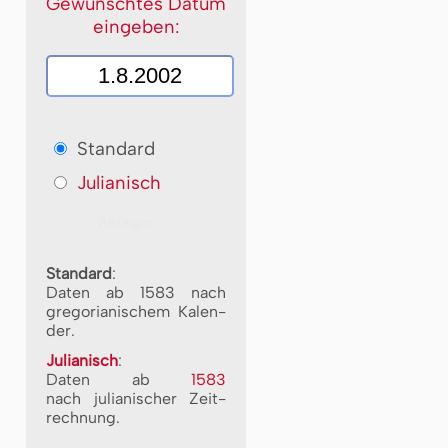
Gewünschtes Datum
eingeben:
Standard
Julianisch
Standard
:
Daten ab 1583 nach
gre­go­ri­a­ni­schem Ka­len­
der.
Julianisch
:
Daten ab
1583
nach ju­li­a­ni­scher Zeit­
rech­nung.