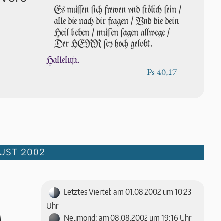
Es müſſen ſich frewen vnd frö­lich ſein /
alle die nach dir fragen / Vnd die dein
Heil lie­ben / müſſen ſa­gen allwege /
Der HERR ſey hoch gelobt.
Halleluja.
Ps 40,17
UST 2002
Letztes Viertel: am 01.08.2002 um 10:23
Uhr
Neumond: am 08.08.2002 um 19:16 Uhr