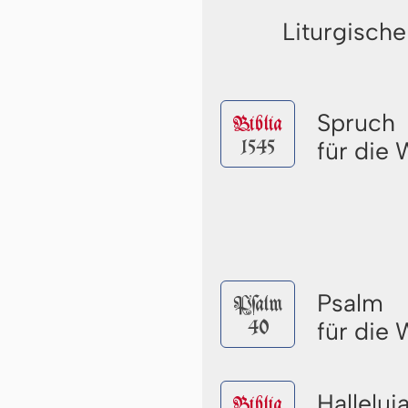
Liturgische
Spruch
Biblia
1545
für die
Psalm
Pſalm
40
für die
Halleluj
Biblia