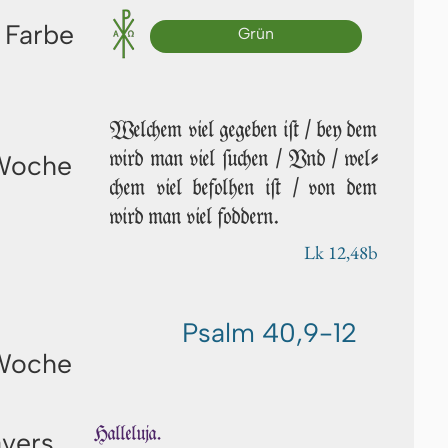
 Farbe
Grün
Welchem viel gegeben iſt / bey dem
wird man viel ſu­chen / Vnd / wel­
 Woche
chem viel be­fol­hen iſt / von dem
wird man viel foddern.
Lk 12,48b
Psalm 40,9-12
 Woche
Halleluja.
avers