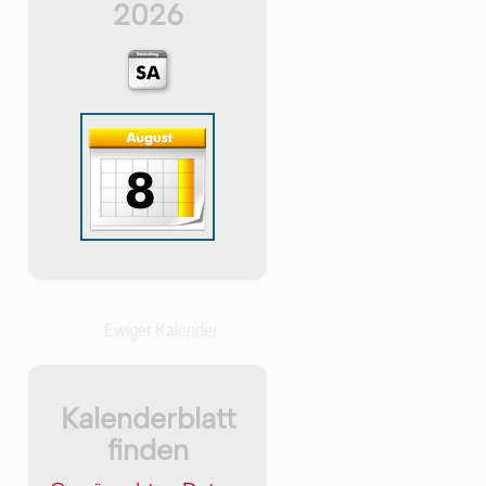
2026
Ewiger Kalender
Kalenderblatt
finden