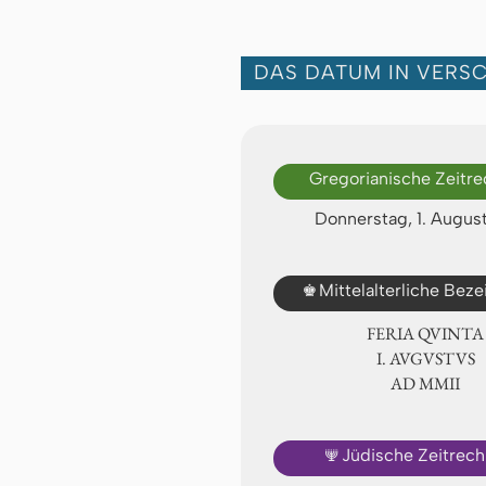
DAS DATUM IN VERS
Gregorianische Zeitr
Donnerstag, 1. Augus
♚
Mittelalterliche Bez
FERIA QUINTA
Ⅰ. AVGVSTVS
AD ⅯⅯⅡ
🕎
Jüdische Zeitrec