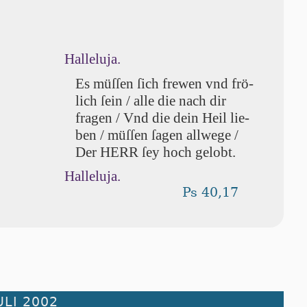
Halleluja.
Es müſſen ſich frewen vnd frö­
lich ſein / alle die nach dir
fragen / Vnd die dein Heil lie­
ben / müſſen ſa­gen allwege /
Der HERR ſey hoch gelobt.
Halleluja.
Ps 40,17
ULI 2002