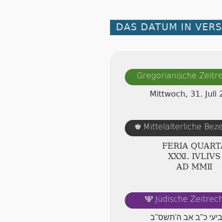
DAS DATUM IN VER
Gregorianische Zeit
Mittwoch, 31. Juli
Mittelalterliche Be
♚
FERIA QUART
ⅩⅩⅪ. IVLIVS
AD ⅯⅯⅡ
Jüdische Zeitre
🕎
ביעי כ"ב אב ה'תשס"ב