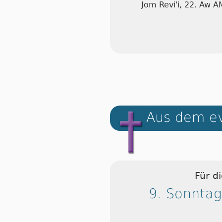
Jom Revi'i, 22. Aw 
Aus dem ev
Für d
9. Sonntag