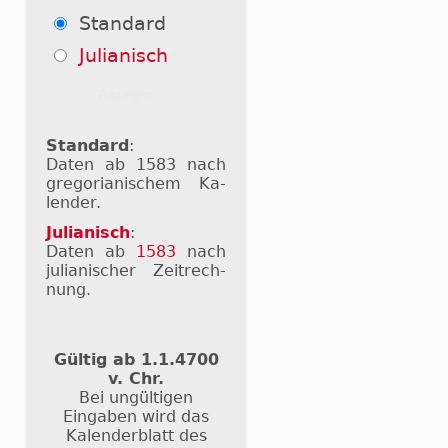
Standard
Julianisch
Standard
:
Daten ab 1583 nach
gre­go­ri­a­ni­schem Ka­
len­der.
Julianisch
:
Daten ab
1583
nach
ju­li­a­ni­scher Zeit­rech­
nung.
Gültig ab 1.1.4700
v. Chr.
Bei ungültigen
Eingaben wird das
Kalenderblatt des