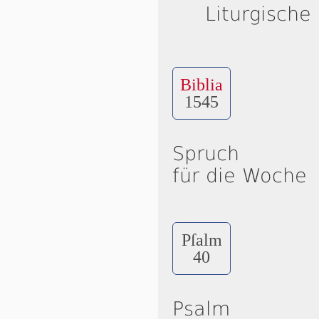
Liturgische
Biblia
1545
Spruch
für die Woche
Pſalm
40
Psalm