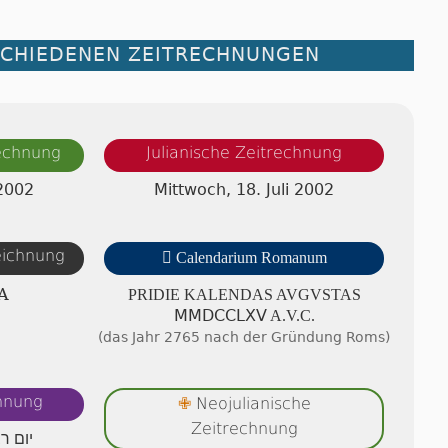
SCHIEDENEN ZEITRECHNUNGEN
rechnung
Julianische Zeitrechnung
 2002
Mittwoch, 18. Juli 2002
zeichnung

Calendarium Romanum
A
PRIDIE KA­LEN­DAS AV­GVS­TAS
ⅯⅯⅮⅭⅭⅬⅩⅤ A.V.C.
(das Jahr 2765 nach der Gründung Roms)
chnung
Neojulianische
✙
Zeitrechnung
יום ר