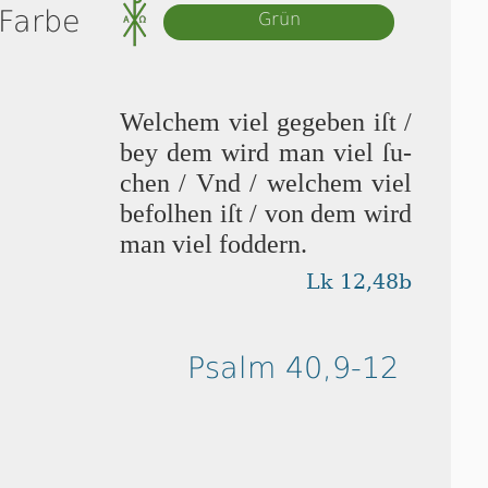
 Farbe
Grün
Welchem viel gegeben iſt /
bey dem wird man viel ſu­
chen / Vnd / wel­chem viel
be­fol­hen iſt / von dem wird
man viel foddern.
Lk 12,48b
Psalm 40,9-12