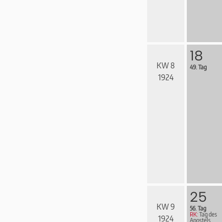
18
KW 8
49. Tag
1924
25
KW 9
56. Tag
RK:
Tag des
1924
Apostels