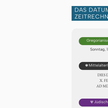
DAS DATUM
ZEITRECH
Gregorianis
Sonntag, 1
♚
Mittelalte
DIES
Ⅹ. F
AD Ⅿ
🕎
Jüdisch