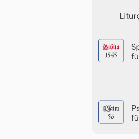
Litur
S
Biblia
1545
f
P
Pſalm
56
f