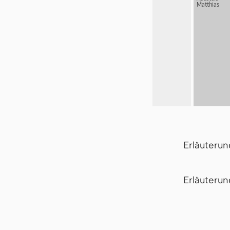
Matthias
Erläuteru
Er­läu­te­r