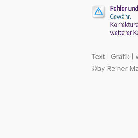
Fehler und
Gewähr.
Kor­rek­tu­r
wei­te­rer K
Text | Grafik 
©by Reiner Mak