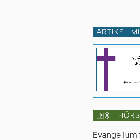
ARTIKEL M
HÖRBU

Evangelium 