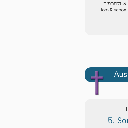
 א' ה'תרפ"ד
Jom Rischon,
Aus
5. So