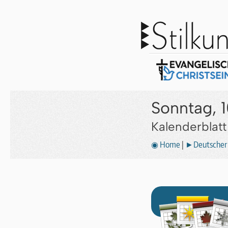
Sonntag, 1
Kalenderblat
◉ Home
|
►Deutscher 