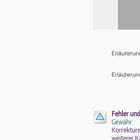
Erläuteru
Er­läu­te­r
Fehler und
Gewähr.
Kor­rek­tu­r
wei­te­rer K