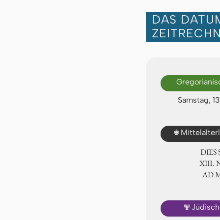
DAS DATUM
ZEITRECH
Gregorianis
Samstag, 1
♚
Mittelalte
DIES
ⅩⅢ. 
AD 
🕎
Jüdisch