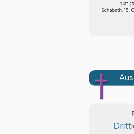
 ו'ע"ו
Schabath, 15.
Aus
Dritt