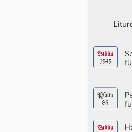
Litur
S
Biblia
1545
f
P
Pſalm
85
f
Ha
Biblia