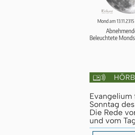
Mond am 13.11.2315
Abnehmend
Beleuchtete Monds
HÖRBU

Evangelium f
Sonntag des 
Die Rede vo
und vom Tag