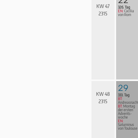
22
KW 47
326. Tag
EN:
Cäcilia
2315
von Rom
29
KW 48
333. Tag
BT:
2315
Andreasnach
BT:
Montag
der ersten
Advents­
woche
EN:
Saturninus
von Toulouse