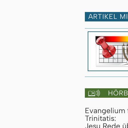
ARTIKEL M
HÖRBU

Evangelium 
Trinitatis:
Jesu Rede üb