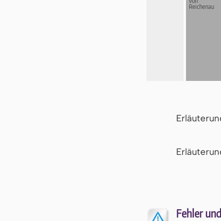
von
Reichenau
Erläuteru
Er­läu­te­r
Fehler und