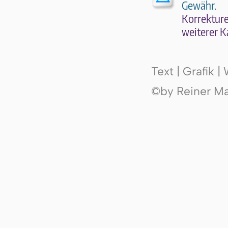
Gewähr.
Kor­rek­tu­r
wei­te­rer K
Text | Grafik 
©by Reiner Mak