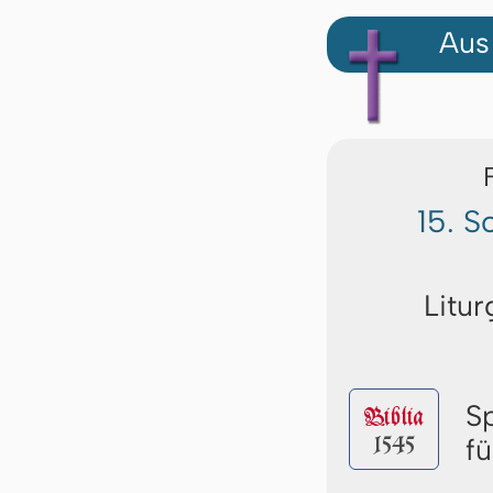
Aus
15. S
Litur
S
Biblia
1545
f