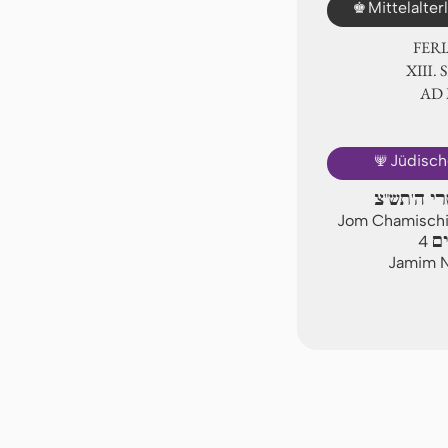
♚
Mittelalte
FER
ⅩⅢ. 
AD
🕎
Jüdisch
רי ה'תש"צ
Jom Chamischi,
ים
4
Jamim N