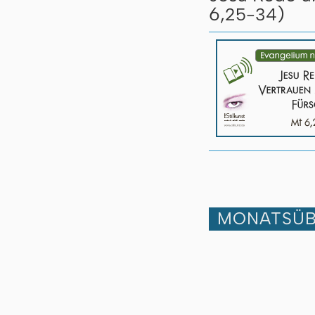
6,
)
25-34
MONATSÜB