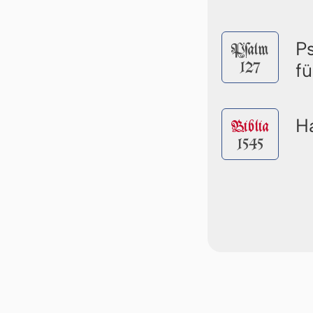
P
Pſalm
127
f
Ha
Biblia
1545