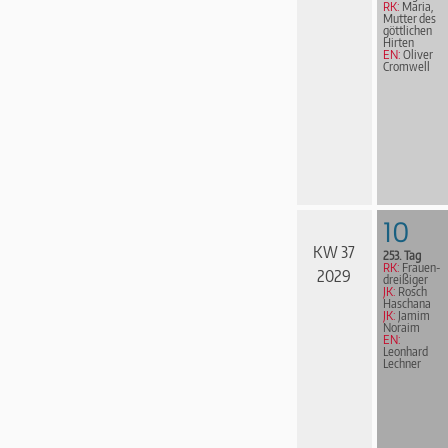
RK:
Maria,
Mutter des
göttlichen
Hirten
EN:
Oliver
Cromwell
10
KW 37
253. Tag
RK:
Frau­en­
2029
drei­ßi­ger
JK:
Rosch
Haschana
JK:
Jamim
Noraim
EN:
Leonhard
Lechner