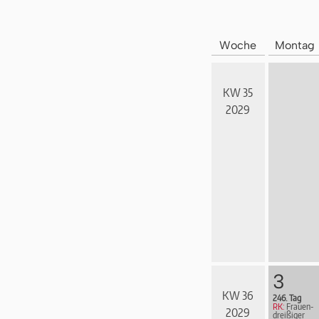
Woche
Montag
KW 35
2029
3
KW 36
246. Tag
RK:
Frau­en­
2029
drei­ßi­ger