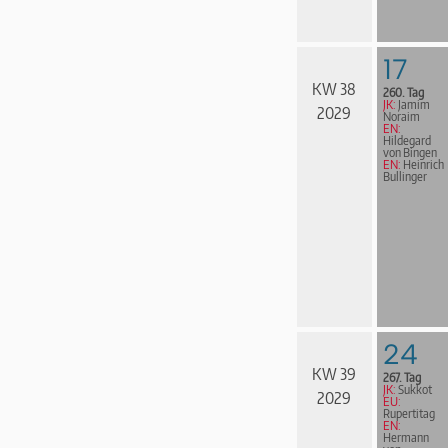
17
KW 38
260. Tag
JK:
Jamim
2029
Noraim
EN:
Hildegard
von Bingen
EN:
Heinrich
Bullinger
24
KW 39
267. Tag
JK:
Sukkot
2029
EU:
Rupertitag
EN:
Hermann