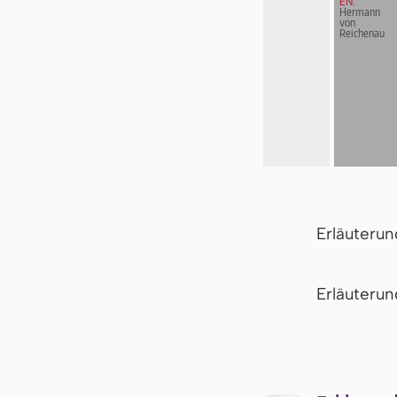
EN:
Hermann
von
Reichenau
Erläuteru
Er­läu­te­r