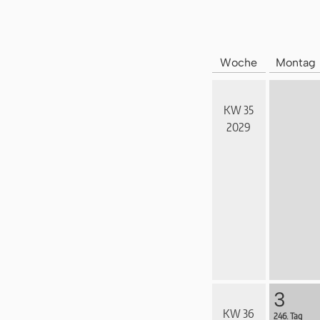
Woche
Montag
KW 35
2029
3
KW 36
246. Tag