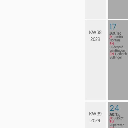
17
KW 38
260. Tag
JK:
Jamim
2029
Noraim
EN:
Hildegard
von Bingen
EN:
Heinrich
Bullinger
24
KW 39
267. Tag
JK:
Sukkot
2029
EU:
Rupertitag