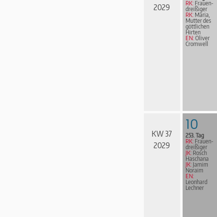
RK:
Frau­en­
2029
drei­ßi­ger
RK:
Maria,
Mutter des
göttlichen
Hirten
EN:
Oliver
Cromwell
10
KW 37
253. Tag
RK:
Frau­en­
2029
drei­ßi­ger
JK:
Rosch
Haschana
JK:
Jamim
Noraim
EN:
Leonhard
Lechner