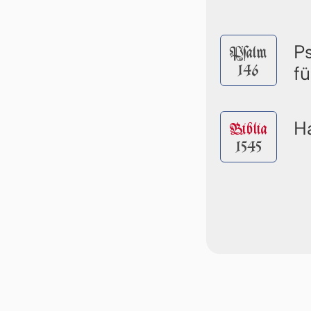
P
Pſalm
146
f
Ha
Biblia
1545