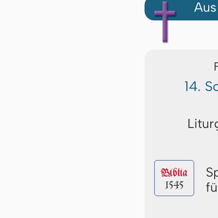
Aus
14. S
Litur
S
Biblia
1545
f