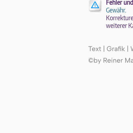
Fehler und
Gewähr.
Kor­rek­tu­r
wei­te­rer K
Text | Grafik 
©by Reiner Mak