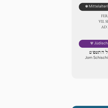
♚
Mittelalte
FER
Ⅶ. S
AD
🕎
Jüdisch
ול ה'תשפ"ט
Jom Schischi