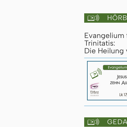
HÖRBU

Evangelium 
Trinitatis:
Die Heilung 
GEDAN
