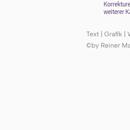
Kor­rek­tu­r
wei­te­rer K
Text | Grafik 
©by Reiner Mak