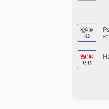
P
Pſalm
42
f
Ha
Biblia
1545