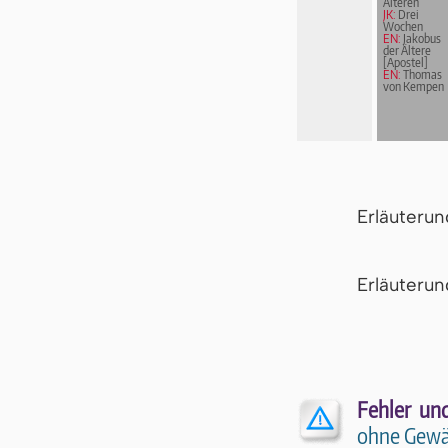
Älteren
JK:
Drei
Wochen
EN:
Jakobus
der Ältere
[Apostel]
EN:
Thomas
von Kempen
Erläuteru
Er­läu­te­r
Fehler un
ohne Gewä