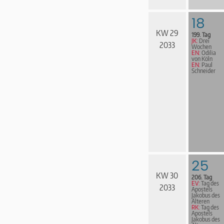
18
KW 29
199. Tag
JK:
Drei
2033
Wochen
EN:
Odilia
von Köln
EN:
Paul
Schneider
25
KW 30
206. Tag
EV:
Tag des
2033
Apostels
Jakobus des
Älteren
RK:
Tag des
Apostels
Jakobus des