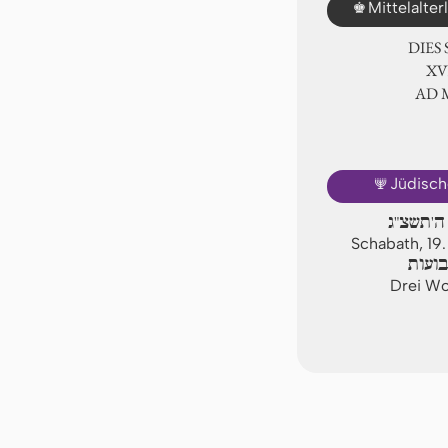
♚
Mittelalte
DIES
ⅩⅥ
AD
🕎
Jüdisch
ה'תשצ"ג
Schabath, 1
ועות
Drei Wo