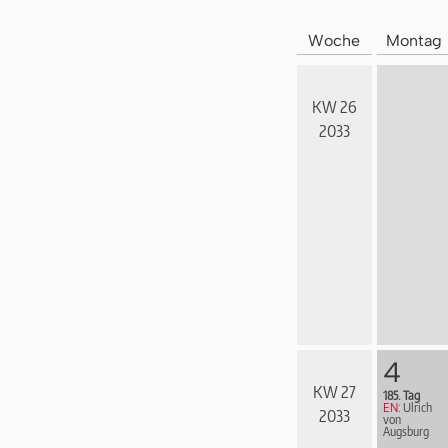
Woche
Montag
KW 26
2033
4
KW 27
185. Tag
EN:
Ulrich
2033
von
Augsburg