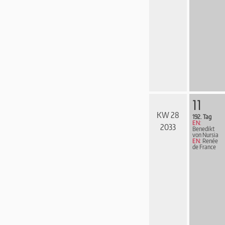
11
KW 28
192. Tag
EN:
2033
Benedikt
von Nursia
EN:
Renée
de France