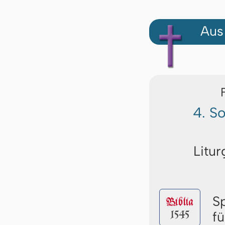
Aus
4. S
Litur
S
Biblia
1545
f