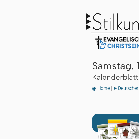
Samstag, 1
Kalenderblat
◉ Home
|
►Deutscher 