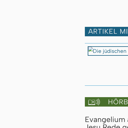
ARTIKEL M
HÖRBU

Evangelium a
Jesu Rede ge