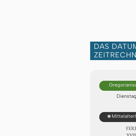
DAS DATUM
ZEITRECH
Gregorianis
Dienstag,
♚
Mittelalte
FER
ⅩⅧ.