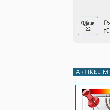
P
Pſalm
22
f
ARTIKEL M