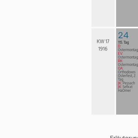
24
KW 17
115. Tag
D:
1916
Ostermontag
EV:
Ostermontag
RK:
Ostermontag
OA:
Orthodoxes
Osterfest, 2.
Tag
JK:
Pessach
JK:
Sefirat
HaOmer
Erläuteru