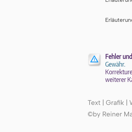
Er­läu­te­r
Fehler und
Gewähr.
Kor­rek­tu­r
wei­te­rer K
Text | Grafik 
©by Reiner Mak