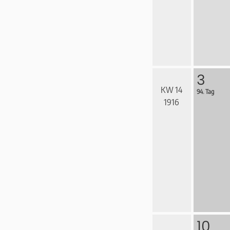
3
KW 14
94. Tag
1916
10