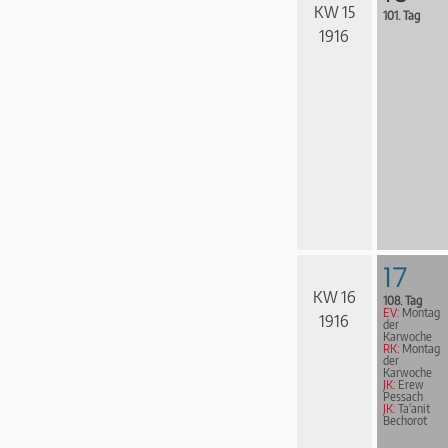
KW 15
101. Tag
1916
17
KW 16
108. Tag
EV:
Montag
1916
der
Karwoche
RK:
Montag
der
Karwoche
JK:
Erew
Pessach
JK:
Ta'anit
Bechorot