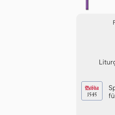
Litur
S
Biblia
1545
f