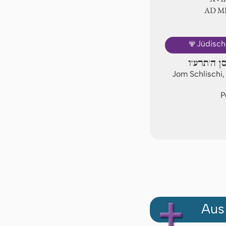
AD 
🕎
Jüdisch
סן ה'תרע"ו
Jom Schlischi,
P
Aus