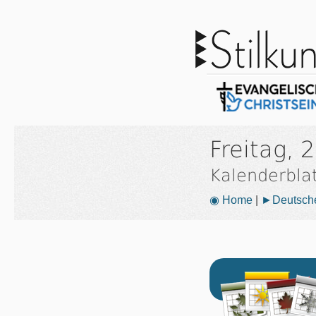
Freitag, 
Kalenderbla
◉ Home
|
►Deutsche