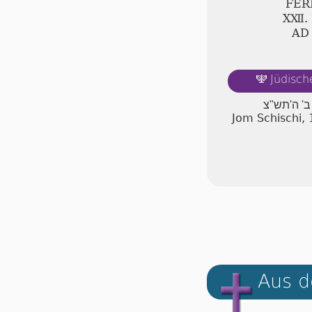
FER
ⅩⅫ.
AD
Jüdisch
🕎
 ב' ה'תש"צ
Jom Schischi, 
Aus d