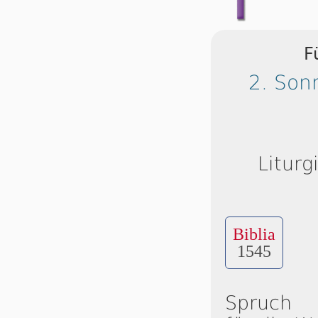
F
2. Son
Liturg
Biblia
1545
Spruch