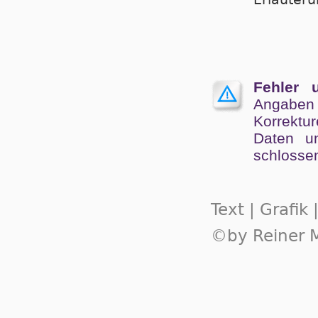
Fehler 
Angaben
Kor­rek­tu
Da­ten un
schlos­se
Text | Grafik
©by Reiner M