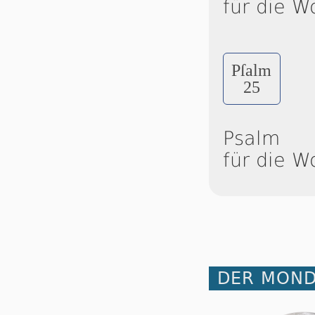
für die W
Pſalm
25
Psalm
für die W
DER MOND