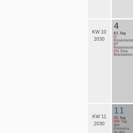
4
KW 10
63. Tag
D:
2030
Rosenmont
BT:
Rosenmont
EN:
Elsa
Bränd­ström
11
KW 11
70. Tag
RM:
Tag
2030
des
Erinnerns
an den