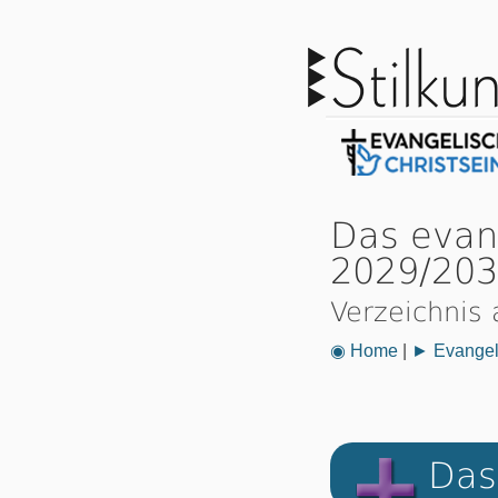
Das evan
2029/20
Verzeichnis 
◉ Home
|
► Evangeli
Das