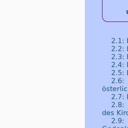
2.1:
2.2:
2.3:
2.4: 
2.5:
2.6
österli
2.7: 
2.8:
des Kir
2.9