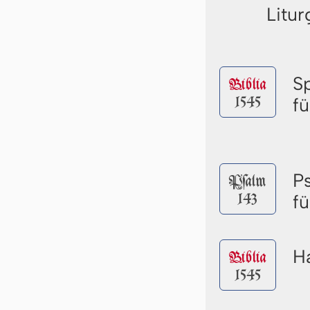
Litur
S
Biblia
1545
f
P
Pſalm
143
f
Ha
Biblia
1545