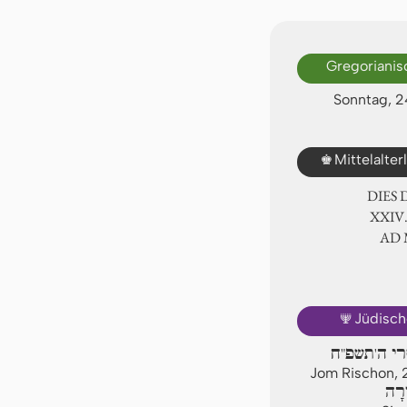
Gregorianis
Sonntag, 2
♚
Mittelalte
DIES
ⅩⅩⅣ.
AD
🕎
Jüdisch
רי ה'תשפ"ח
Jom Rischon, 
ֹרָה