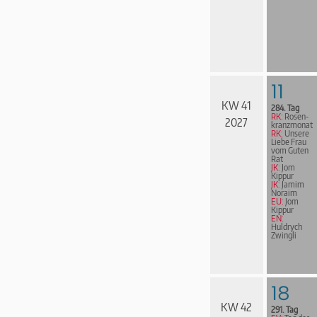
11
KW 41
284. Tag
RK:
Rosen­
2027
kranz­mo­nat
RK:
Unsere
Liebe Frau
vom Guten
Rat
JK:
Jom
Kippur
JK:
Jamim
Noraim
EU:
Jom
Kippur
EN:
Huldrych
Zwingli
18
KW 42
291. Tag