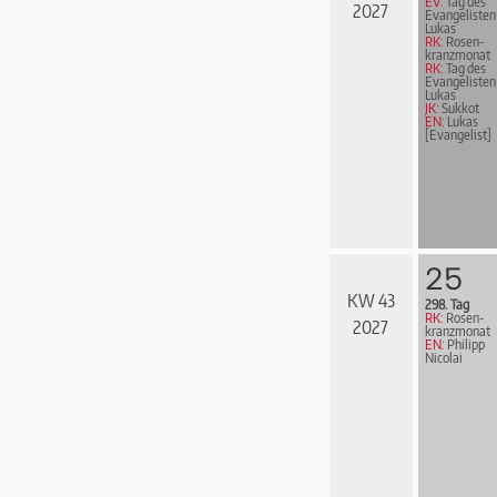
EV:
Tag des
2027
Evangelisten
Lukas
RK:
Rosen­
kranz­mo­nat
RK:
Tag des
Evangelisten
Lukas
JK:
Sukkot
EN:
Lukas
[Evangelist]
25
KW 43
298. Tag
RK:
Rosen­
2027
kranz­mo­nat
EN:
Philipp
Nicolai