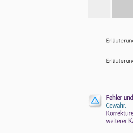
Erläuteru
Er­läu­te­r
Fehler und
Gewähr.
Kor­rek­tu­r
wei­te­rer K