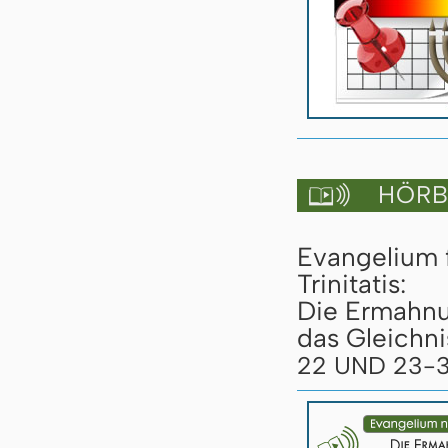
HÖRBU

Evangelium 
Trinitatis:
Die Ermahn
das Gleichn
22 UND 23-