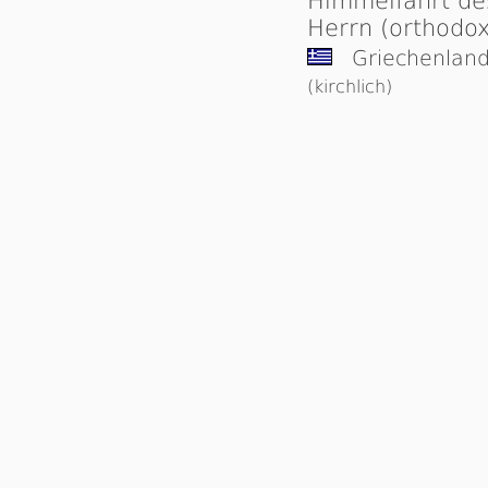
Himmelfahrt de
Herrn (orthodox
Griechenlan
(kirchlich)