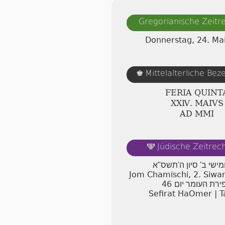
Gregorianische Zeit
Donnerstag, 24. Ma
Mittelalterliche Be
♚
FERIA QUINT
ⅩⅩⅣ. MAIVS
AD ⅯⅯⅠ
Jüdische Zeitre
🕎
מישי ב' סיון ה'תשס"א
Jom Chamischi, 2. Siw
46
ירת העומר יום
Sefirat HaOmer | T