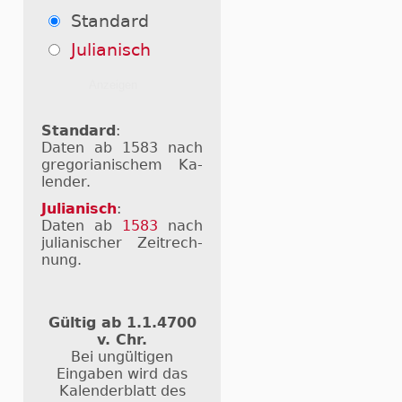
Standard
Julianisch
Standard
:
Daten ab 1583 nach
gre­go­ri­a­ni­schem Ka­
len­der.
Julianisch
:
Daten ab
1583
nach
ju­li­a­ni­scher Zeit­rech­
nung.
Gültig ab 1.1.4700
v. Chr.
Bei ungültigen
Eingaben wird das
Kalenderblatt des