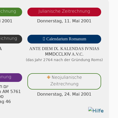
rechnung
Julianische Zeitrechnung
i 2001
Donnerstag, 11. Mai 2001
zeichnung

Calendarium Romanum
A
ANTE DIEM IX. KA­LEN­DAS IVNIAS
ⅯⅯⅮⅭⅭⅬⅩⅠⅤ A.V.C.
(das Jahr 2764 nach der Gründung Roms)
chnung
Neojulianische
✙
Zeitrechnung
יום ח
an AM 5761
Donnerstag, 24. Mai 2001
ספ
ag 46