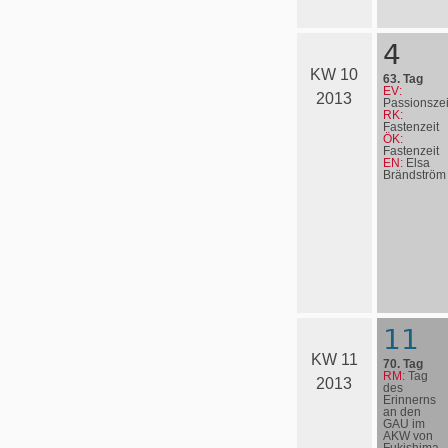
4
KW 10
63. Tag
EV:
2013
Passionszei
RK:
Fastenzeit
ÖK:
Fastenzeit
EN:
Elsa
Bränd­ström
11
KW 11
70. Tag
RM:
Tag
2013
des
Erinnerns
an den
GAU im
AKW von