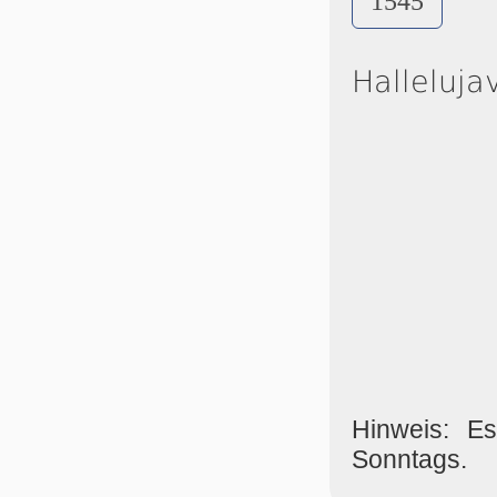
1545
Halleluja
Hinweis: E
Sonntags.