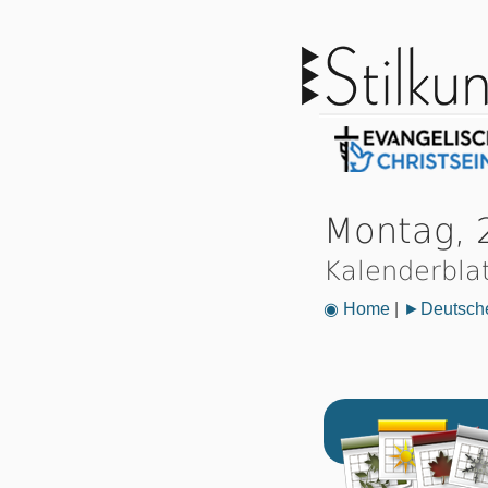
Montag, 
Kalenderbla
◉ Home
|
►Deutsche