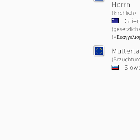
Herrn
(kirchlich)
Griec
(gesetzlich)
(»
Ευαγγελισ
Muttert
(Brauchtum
Slow