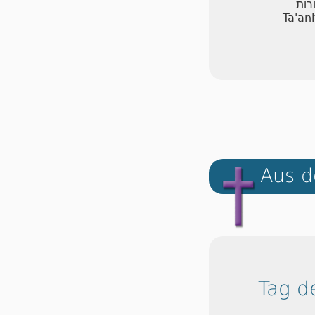
רות
Ta'an
Aus d
Tag d