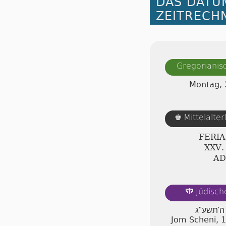
DAS DATU
ZEITRECH
Gregorianis
Montag, 
Mittelalte
♚
FERI
ⅩⅩⅤ.
AD
Jüdisch
🕎
ן ה'תשע"ג
Jom Scheni, 