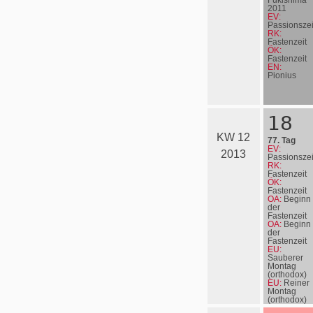
Fukishima
2011
EV:
Passionszei
RK:
Fastenzeit
ÖK:
Fastenzeit
EN:
Pionius
18
KW 12
77. Tag
EV:
2013
Passionszei
RK:
Fastenzeit
ÖK:
Fastenzeit
OA:
Beginn
der
Fastenzeit
OA:
Beginn
der
Fastenzeit
EU:
Sauberer
Montag
(orthodox)
EU:
Reiner
Montag
(orthodox)
EN:
Kyrill