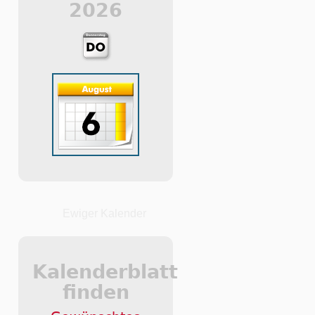
2026
Ewiger Kalender
Kalenderblatt
finden