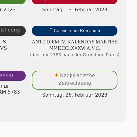
r 2023
Sonntag, 13. Februar 2023
zeichnung

Calendarium Romanum
US
ANTE DIEM IV. KA­LEN­DAS MAR­TI­AS
IVS
ⅯⅯⅮⅭⅭⅬⅩⅩⅩⅥ A.V.C.
(das Jahr 2786 nach der Gründung Roms)
chnung
Neojulianische
✙
Zeitrechnung
יום ר
 AM 5783
Sonntag, 26. Februar 2023