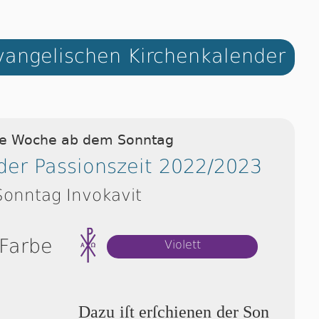
angelischen Kirchenkalender
ie Woche ab dem Sonntag
der Passionszeit 2022/2023
Sonntag Invokavit
 Farbe
Violett
Dazu iſt erſchienen der Son