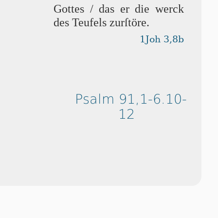
Got­tes / das er die werck
des Teufels zurſtöre.
1Joh 3,8b
Psalm 91,1-6.10-
12