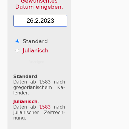
Gewünschtes
Datum eingeben:
Standard
Julianisch
Standard
:
Daten ab 1583 nach
gre­go­ri­a­ni­schem Ka­
len­der.
Julianisch
:
Daten ab
1583
nach
ju­li­a­ni­scher Zeit­rech­
nung.