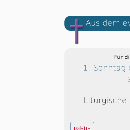
Aus dem ev
Für d
1. Sonntag 
Liturgische
Biblia