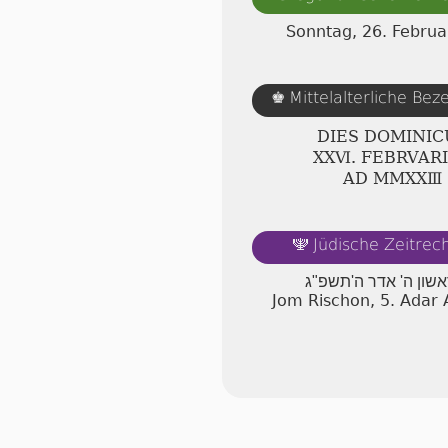
Sonntag, 26. Februa
Mittelalterliche Be
♚
DIES DOMINIC
ⅩⅩⅥ. FEBRVAR
AD ⅯⅯⅩⅩⅢ
Jüdische Zeitre
🕎
אשון ה' אדר ה'תשפ"ג
Jom Rischon, 5. Adar