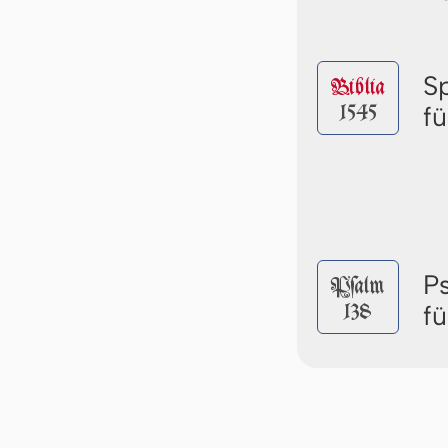
S
Biblia
1545
fü
P
Pſalm
138
fü