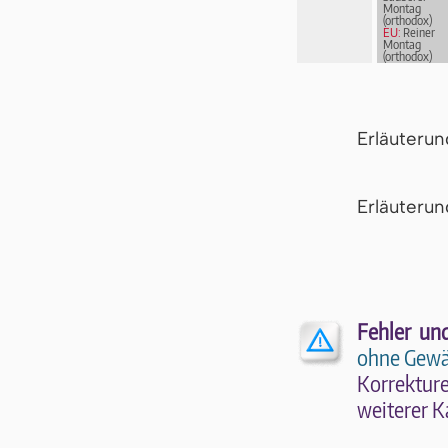
Montag
(orthodox)
EU:
Reiner
Montag
(orthodox)
EN:
Patrick
Hamilton
Erläuteru
Er­läu­te­r
Fehler un
ohne Gewä
Kor­rek­tu­r
wei­te­rer K