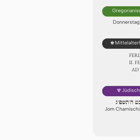
Gregorianis
Donnerstag,
♚
Mittelalte
FER
Ⅱ. F
AD
🕎
Jüdisch
בט ה'תשפ"ג
Jom Chamischi,