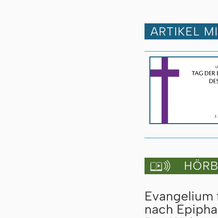
ARTIKEL M
HÖRBU

Evangelium 
nach Epipha