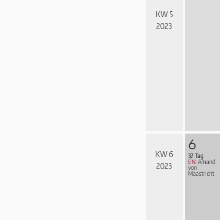
KW 5
2023
6
KW 6
37. Tag
EN:
Amand
2023
von
Maastricht