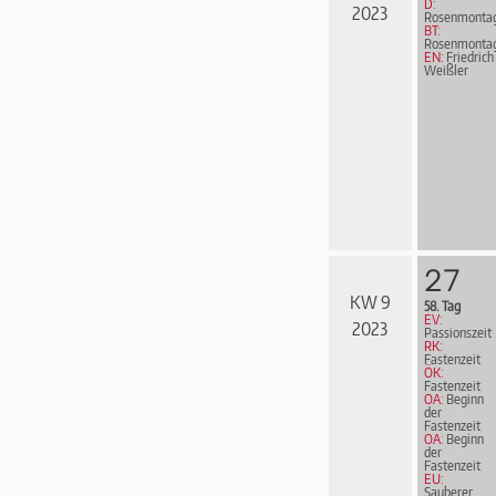
D:
2023
Rosenmonta
BT:
Rosenmonta
EN:
Friedrich
Weißler
27
KW 9
58. Tag
EV:
2023
Passionszeit
RK:
Fastenzeit
ÖK:
Fastenzeit
OA:
Beginn
der
Fastenzeit
OA:
Beginn
der
Fastenzeit
EU:
Sauberer