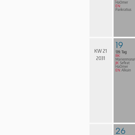
HaOmer
EN:
Pankratius
19
KW 21
139. Tag
RK:
2031
Marienmona
JK:
Sefirat
HaOmer
EN:
Alkuin
26