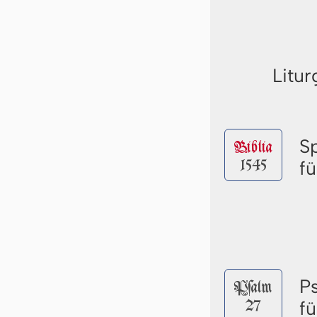
Litur
S
Biblia
1545
f
P
Pſalm
27
f