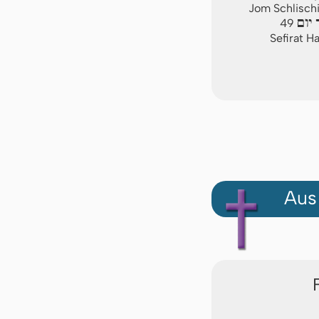
Jom Schlischi
יום
49
Sefirat H
Aus