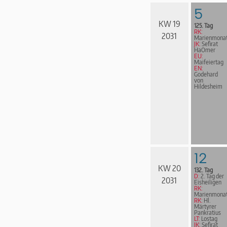
5
KW 19
125. Tag
RK:
2031
Marienmona
JK:
Sefirat
HaOmer
EU:
Maifeiertag
EN:
Godehard
von
Hildesheim
12
KW 20
132. Tag
D:
2. Tag der
2031
Eisheiligen
RK:
Marienmona
RK:
Hl.
Märtyrer
Pankratius
LT:
Lostag
JK:
Sefirat