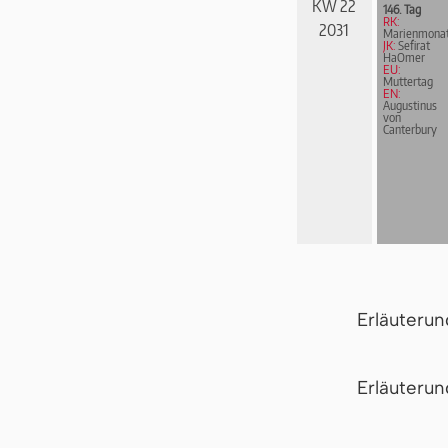
KW 22
146. Tag
RK:
2031
Marienmona
JK:
Sefirat
HaOmer
EU:
Muttertag
EN:
Augustinus
von
Canterbury
Erläuteru
Er­läu­te­r