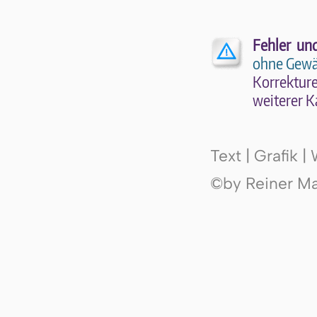
Fehler un
ohne Gewä
Kor­rek­tu­r
wei­te­rer K
Text | Grafik 
©by Reiner Mak