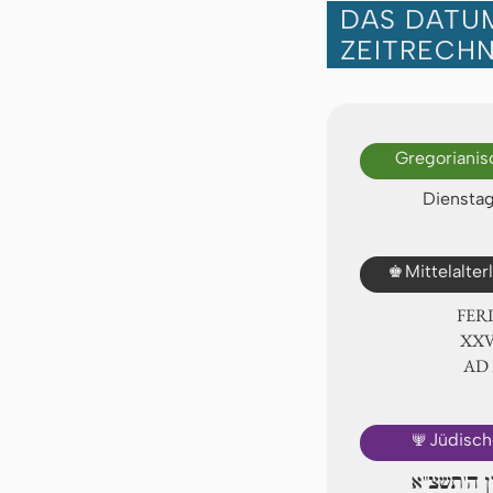
DAS DATUM
ZEITRECH
Gregorianis
Dienstag
♚
Mittelalte
FER
ⅩⅩⅦ
AD
🕎
Jüdisch
ון ה'תשצ"א