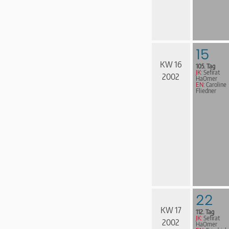
15
KW 16
105. Tag
JK:
Sefirat
2002
HaOmer
EN:
Caroline
Fliedner
22
KW 17
112. Tag
JK:
Sefirat
2002
HaOmer