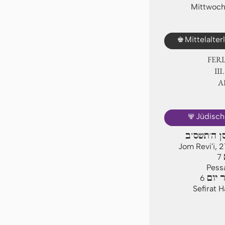
Mittwoch,
♚
Mittelalte
FER
Ⅲ.
A
🕎
Jüdisch
סן ה'תשס"ב
Jom Revi'i, 
7
Pessa
 יום
6
Sefirat 