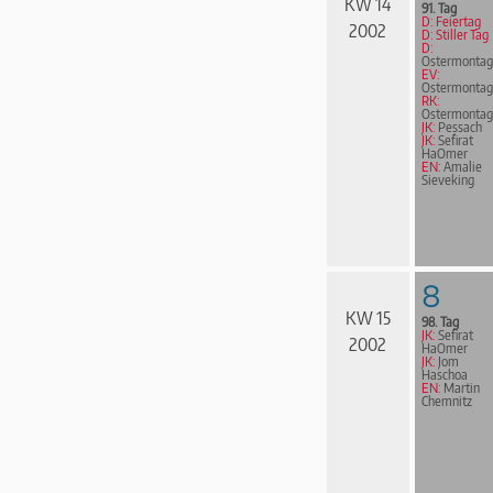
KW 14
91. Tag
D: Feiertag
2002
D: Stiller Tag
D:
Ostermontag
EV:
Ostermontag
RK:
Ostermontag
JK:
Pessach
JK:
Sefirat
HaOmer
EN:
Amalie
Sieveking
8
KW 15
98. Tag
JK:
Sefirat
2002
HaOmer
JK:
Jom
Haschoa
EN:
Martin
Chemnitz