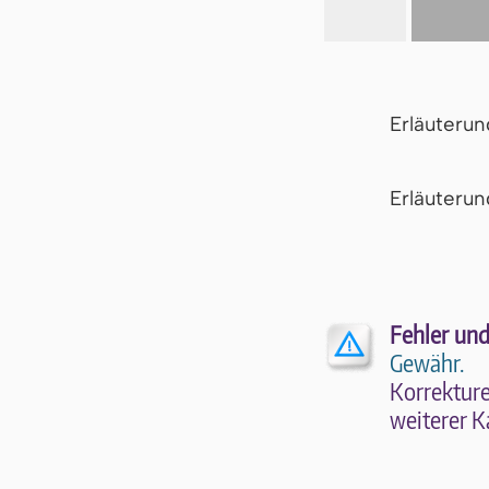
Erläuteru
Er­läu­te­r
Fehler und
Gewähr.
Kor­rek­tu­r
wei­te­rer K