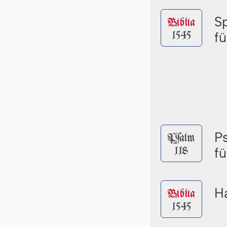
S
Biblia
1545
f
P
Pſalm
118
f
Ha
Biblia
1545