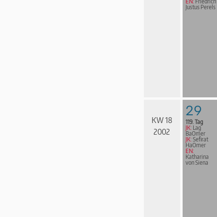
EN:
Friedrich
Justus Perels
29
KW 18
119. Tag
JK:
Lag
2002
BaOmer
JK:
Sefirat
HaOmer
EN:
Katharina
von Siena