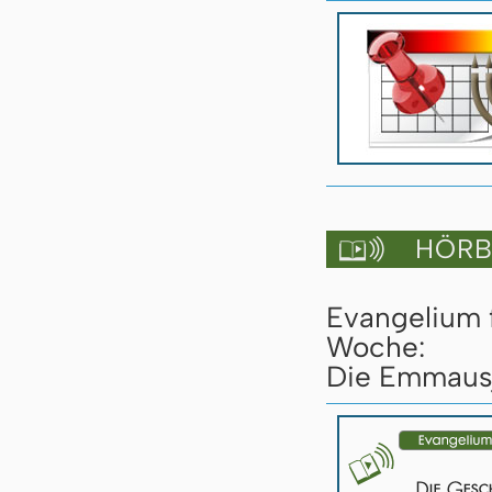
HÖRBU

Evangelium 
Woche:
Die Emmausj