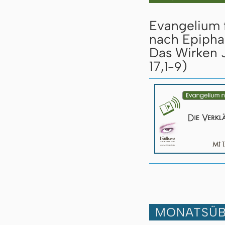
Evangelium 
nach Epipha
Das Wirken J
17,
)
1-9
MONATSÜB