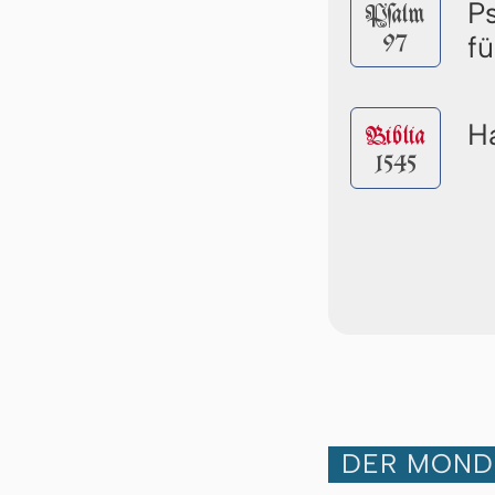
P
Pſalm
97
f
Ha
Biblia
1545
DER MOND 