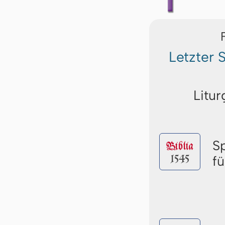
Letzter
Litur
S
Biblia
1545
f