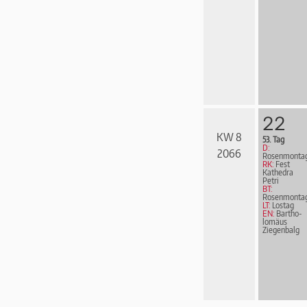
22
KW 8
53. Tag
D:
2066
Rosenmonta
RK:
Fest
Kathedra
Petri
BT:
Rosenmonta
LT:
Lostag
EN:
Bar­tho­
lo­mä­us
Ziegen­balg