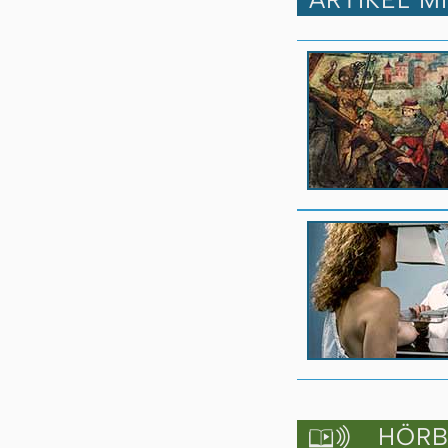
HÖRBU
