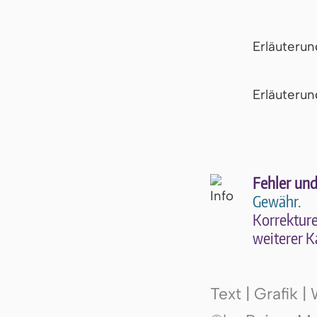
Erläuteru
Er­läu­te­r
Fehler und
Gewähr.
Kor­rek­tu­r
wei­te­rer K
Text | Grafik 