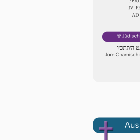
FER
Ⅳ. F
AD
🕎
Jüdisch
ט ה'תתכ"ו
Jom Chamischi
Aus