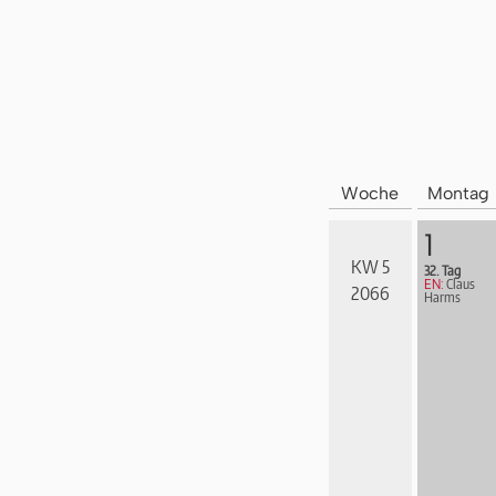
Woche
Montag
1
KW 5
32. Tag
EN:
Claus
2066
Harms