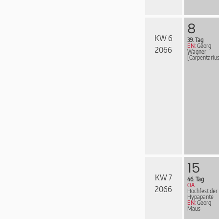
8
KW 6
39. Tag
EN:
Georg
2066
Wagner
[Carpentarius
15
KW 7
46. Tag
OA:
2066
Hochfest der
Hypapante
EN:
Georg
Maus