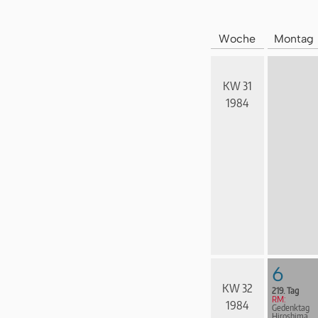
Woche
Montag
KW 31
1984
6
KW 32
219. Tag
RM:
1984
Gedenktag
Hiroshima