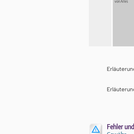
von Arles
Erläuteru
Er­läu­te­r
Fehler und