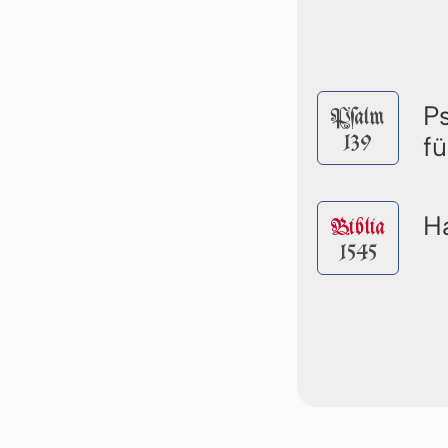
P
Pſalm
139
f
Ha
Biblia
1545