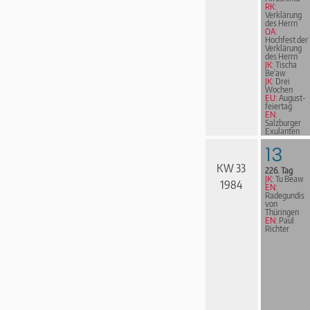
RK:
Verklärung
des Herrn
OA:
Hochfest der
Verklärung
des Herrn
JK:
Tischa
Be'aw
JK:
Drei
Wochen
EU:
August­
fei­er­tag
EN:
Salzburger
Exulanten
13
KW 33
226. Tag
JK:
Tu Beaw
1984
EN:
Radegundis
von
Thüringen
EN:
Paul
Richter