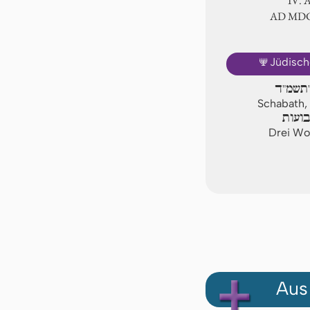
Ⅳ. 
AD ⅯⅮ
🕎
Jüdisch
'תשמ"ד
Schabath,
ועות
Drei Woc
Aus