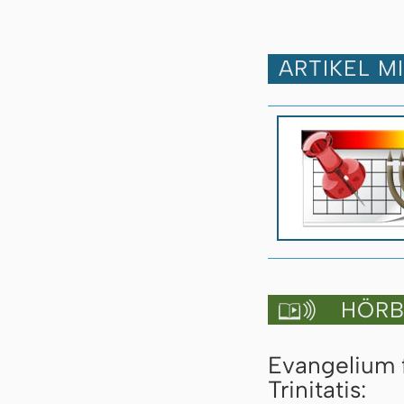
ARTIKEL M
HÖRBU

Evangelium 
Trinitatis: