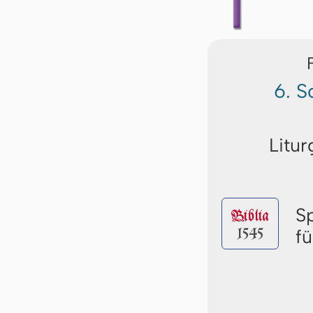
6. S
Litur
S
Biblia
1545
f