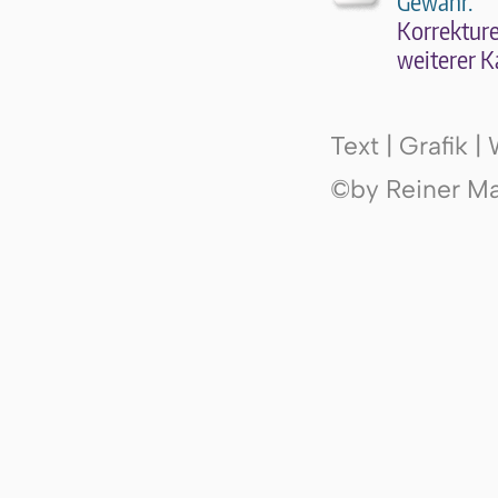
Gewähr.
Kor­rek­tu­r
wei­te­rer K
Text | Grafik 
©by Reiner Mak