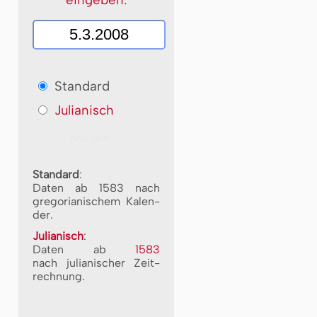
Standard
Julianisch
Standard
:
Daten ab 1583 nach
gre­go­ri­a­ni­schem Ka­len­
der.
Julianisch
:
Daten ab
1583
nach ju­li­a­ni­scher Zeit­
rech­nung.