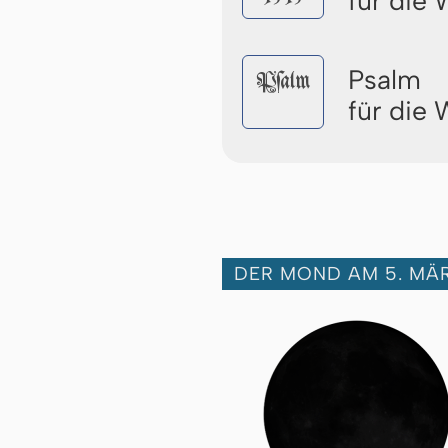
für die
Psalm
Pſalm
für die
DER MOND AM 5. MÄ