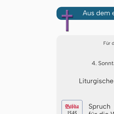
Aus dem e
Für 
4. Sonnt
Liturgische
Spruch
Biblia
1545