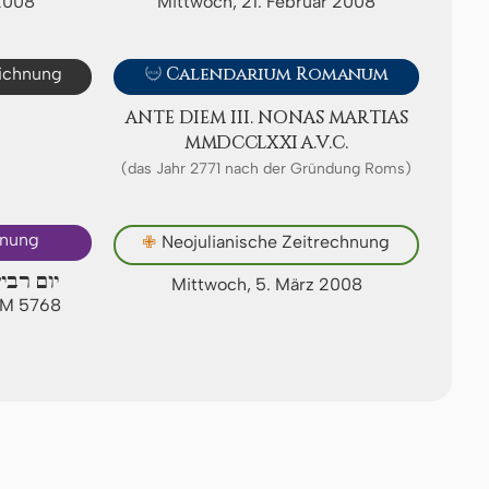
2008
Mittwoch, 21. Februar 2008
eichnung

Calendarium Romanum
ANTE DIEM III. NONAS MAR­TI­AS
ⅯⅯⅮⅭⅭⅬⅩⅪ A.V.C.
(das Jahr 2771 nach der Gründung Roms)
hnung
✙
Neojulianische Zeitrechnung
יום רבי
Mittwoch, 5. März 2008
 AM 5768