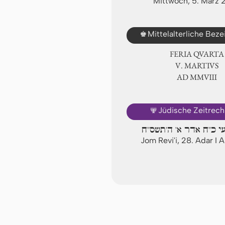
Mittwoch, 5. März 
♚
Mittelalterliche Bez
FERIA QUARTA
Ⅴ. MARTIVS
AD ⅯⅯⅧ
🕎
Jüdische Zeitrec
עי כ"ח אדר א' ה'תשס"ח
Jom Revi'i, 28. Adar I