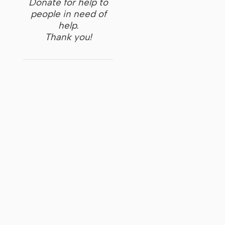
Donate for help to
people in need of
help.
Thank you!