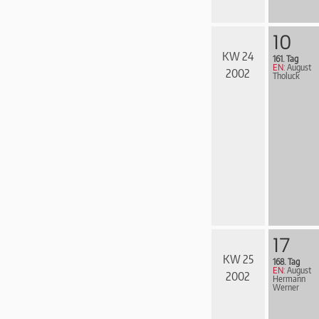
10
KW 24
161. Tag
EN:
August
2002
Tholuck
17
KW 25
168. Tag
EN:
August
2002
Hermann
Werner