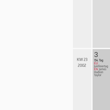
3
KW 23
154. Tag
EU:
2002
Junifeiertag
EN:
James
Hudson
Taylor