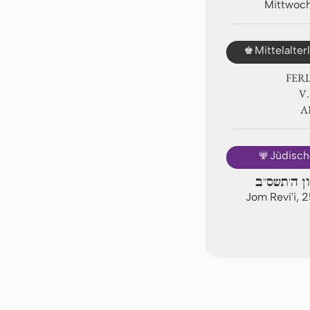
Mittwoch
♚
Mittelalte
FER
Ⅴ.
A
🕎
Jüdisch
ון ה'תשס"ב
Jom Revi'i, 