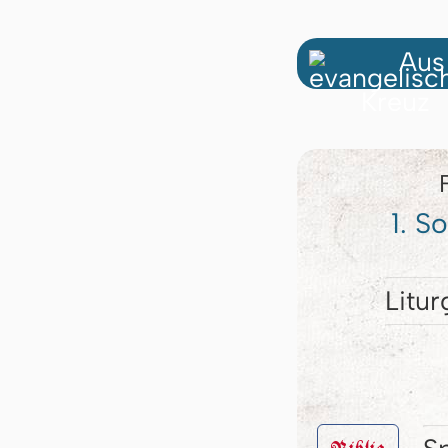
Aus
1. S
Litur