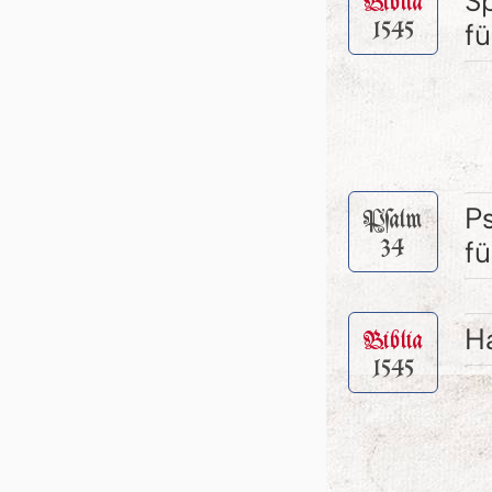
S
Biblia
1545
f
P
Pſalm
34
f
Ha
Biblia
1545