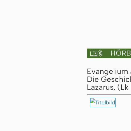
HÖRBU

Evangelium a
Die Geschic
Lazarus. (Lk 