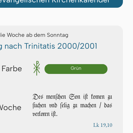
die Woche ab dem Sonntag
g nach Trinitatis 2000/2001
 Farbe
Grün
Des men­ſchen Son iſt ko­men zu
ſu­chen vnd ſe­lig zu machen / das
 Woche
verloren iſt.
Lk 19,10