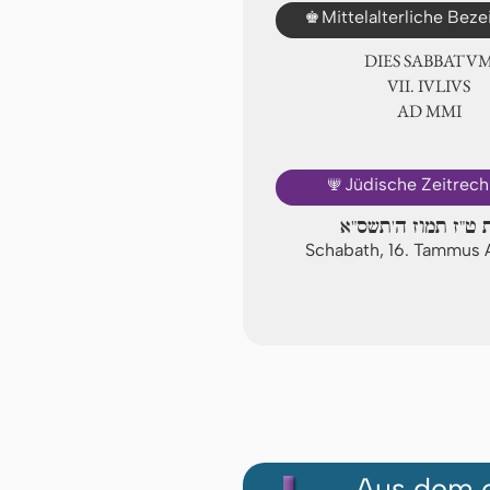
♚
Mittelalterliche Bez
DIES SABBATU
Ⅶ. IVLIVS
AD ⅯⅯⅠ
🕎
Jüdische Zeitrec
ט"ז תמוז ה'תשס"א
Schabath, 16. Tammus
Aus dem e