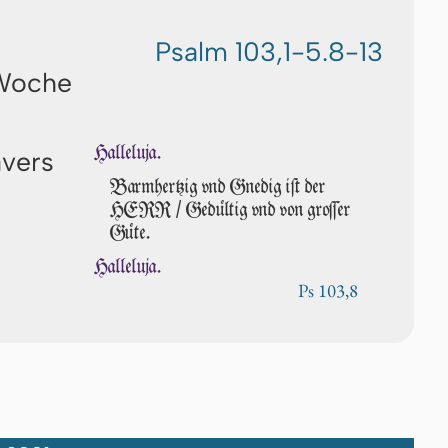
Psalm 103,1-5.8-13
 Woche
Halleluja.
avers
Barmhertzig vnd Gnedig iſt der
HERR / Gedültig vnd von groſ­ſer
Güte.
Halleluja.
Ps 103,8