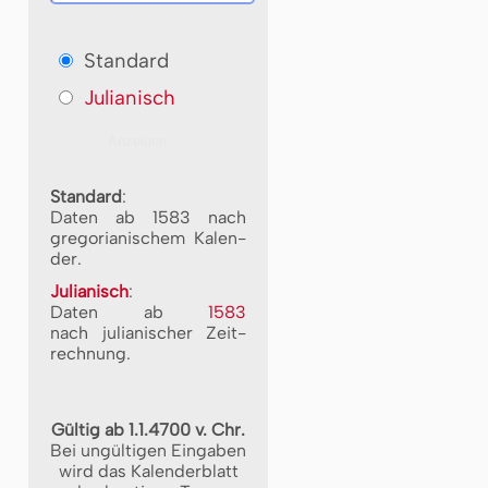
Standard
Julianisch
Standard
:
Daten ab 1583 nach
gre­go­ri­a­ni­schem Ka­len­
der.
Julianisch
:
Daten ab
1583
nach ju­li­a­ni­scher Zeit­
rech­nung.
Gültig ab 1.1.4700 v. Chr.
Bei ungültigen Eingaben
wird das Kalenderblatt