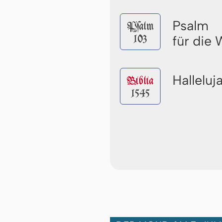
Psalm
Pſalm
103
für die
Halleluj
Biblia
1545