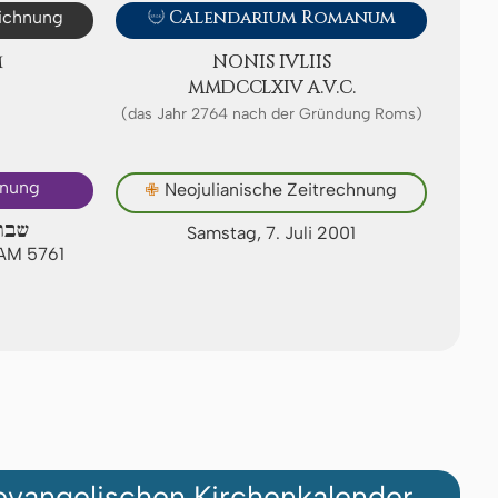
eichnung

Calendarium Romanum
M
NONIS IVLIIS
ⅯⅯⅮⅭⅭⅬⅩⅠⅤ A.V.C.
(das Jahr 2764 nach der Gründung Roms)
hnung
✙
Neojulianische Zeitrechnung
שבת 
Samstag, 7. Juli 2001
 AM 5761
vangelischen Kirchenkalender