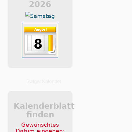
2026
Ewiger Kalender
Kalenderblatt
finden
Gewünschtes
Datum eingeben: