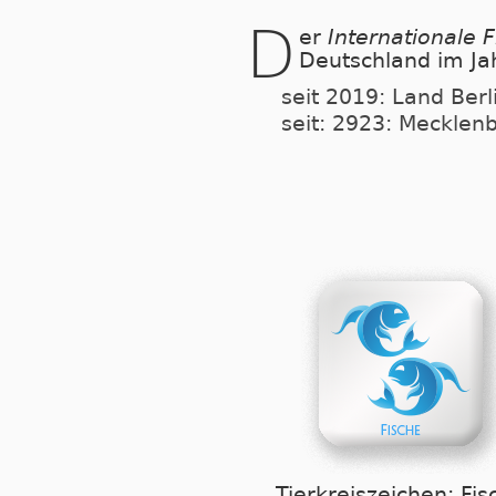
D
er
Internationale 
Deutsch­land im J
seit 2019: Land Berl
seit: 2923: Meckle
Tierkreiszeichen: Fis