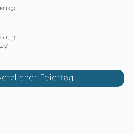
uentag)
uentag)
tag)
etzlicher Feiertag