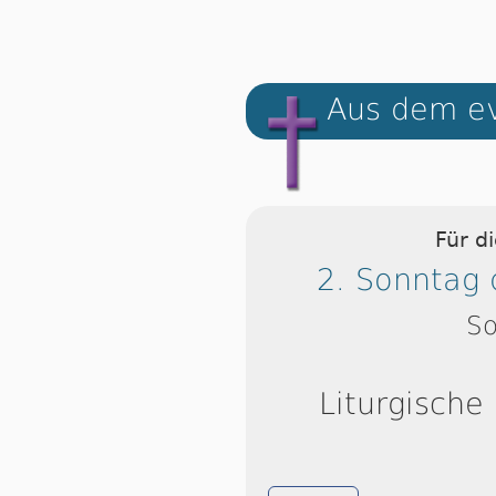
Aus dem ev
Für d
2. Sonntag 
So
Liturgische