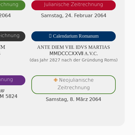
rechnung
Julianische Zeitrechnung
 2064
Samstag, 24. Februar 2064
zeichnung

Calendarium Romanum
UM
ANTE DIEM VIII. IDVS MAR­TI­AS
S
ⅯⅯⅮⅭⅭⅭⅩⅩⅦ A.V.C.
(das Jahr 2827 nach der Gründung Roms)
chnung
Neojulianische
✙
Zeitrechnung
שב
AM 5824
Samstag, 8. März 2064