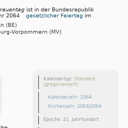
Frauentag
ist in der Bun­des­re­pu­b­lik
ahr 2064
ge­setz­li­cher Fei­er­tag
im
in (BE)
nburg-Vorpommern (MV)
Kalendertyp:
Standard
(gregorianisch)
Kalenderjahr: 2064
Kirchenjahr: 2063/2064
Epoche: 21. Jahrhundert
che