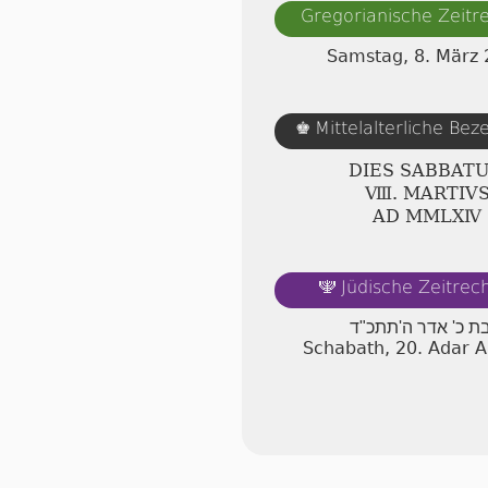
Gregorianische Zeit
Samstag, 8. März
Mittelalterliche Be
♚
DIES SABBAT
Ⅷ. MARTIV
AD ⅯⅯⅬⅩⅣ
Jüdische Zeitre
🕎
ת כ' אדר ה'תתכ"ד
Schabath, 20. Adar 