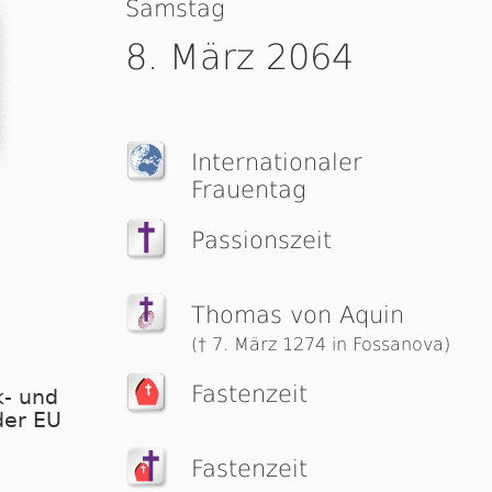
Samstag
8. März 2064
Interna­ti­o­na­ler
Frauentag
Passionszeit
Thomas von Aquin
(† 7. März 1274 in Fossanova)
Fastenzeit
- und
der EU
Fastenzeit