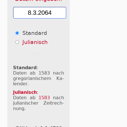
Standard
Julianisch
Standard
:
Daten ab 1583 nach
gre­go­ri­a­ni­schem Ka­
len­der.
Julianisch
:
Daten ab
1583
nach
ju­li­a­ni­scher Zeit­rech­
nung.