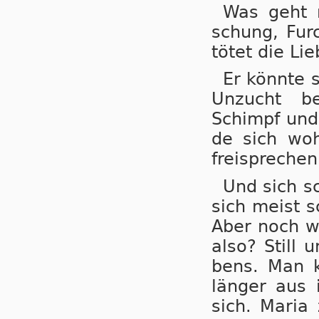
Was geht n
schung, Furc
tö­tet die Lie
Er könnte s
Un­zucht be
Schimpf und
de sich wohl
frei­spre­che
Und sich sc
sich meist sc
Aber noch war
al­so? Still 
bens. Man k
län­ger aus i
sich. Maria 