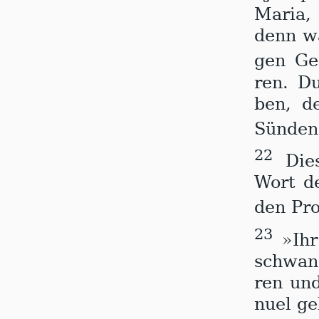
Ma­ria
denn wa
gen Ge
ren. D
ben, d
Sün­den 
22
Dies
Wort de
den Pro
23
»Ihr 
schwan­
ren un
nu­el ge