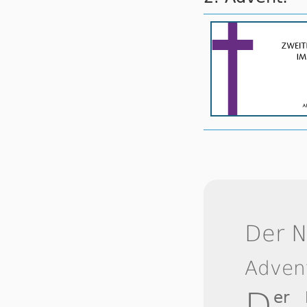
Der 
Adven
D
er