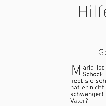
Hil
G
M
aria is
Schock 
liebt sie seh
hat er nicht 
schwan­ger! 
Va­ter?