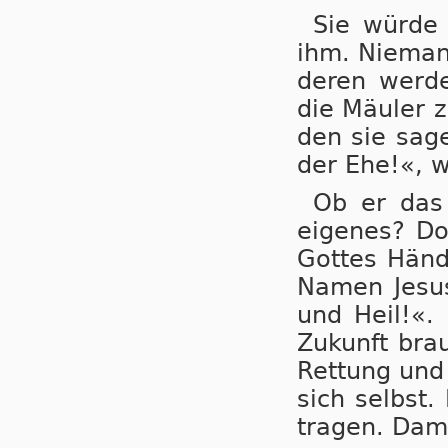
Sie würde
ihm. Nie­man
de­ren wer­d
die Mäu­ler z
den sie sa­ge
der Ehe!«, w
Ob er das 
eigenes? Doc
Got­tes Hän
Na­men Jesus 
und Heil!«. 
Zu­kunft brau
Ret­tung und 
sich selbst.
tra­gen. Da­m