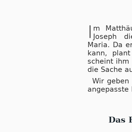
I
m Matthäu
Joseph die
Maria. Da er 
kann, plant
scheint ihm 
die Sache au
Wir geben 
an­ge­pass­te
Das 