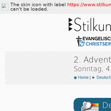
The skin icon with label
https://www.stilku
c vc
can't be loaded.
2. Adven
Sonntag, 
◉ Home
|
► Deutsch
De