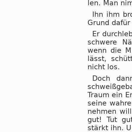
len. Man nim
Ihn ihm br
Grund dafür i
Er durchle
schwe­re Nä
wenn die Mü­
lässt, schüt
nicht los.
Doch dann
schweiß­ge­b
Traum ein En
seine wah­re
neh­men will
gut! Tut gu
stärkt ihn. U