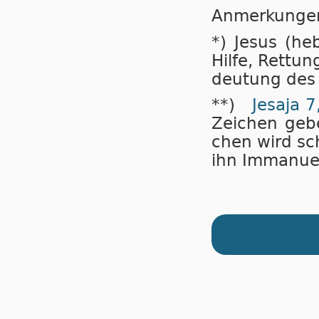
Anmerkunge
*) Jesus (he
Hil­fe, Ret­tu
deu­tung des 
**)
Jesaja 7
Zei­chen ge­b
chen wird sch
ihn Im­ma­nu­