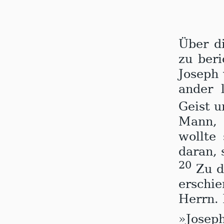
Ü
ber d
zu be­r
Jo­seph 
an­der 
Geist u
Mann, 
woll­te
da­ran, 
20
Zu de
er­sch
Herrn. 
»Joseph