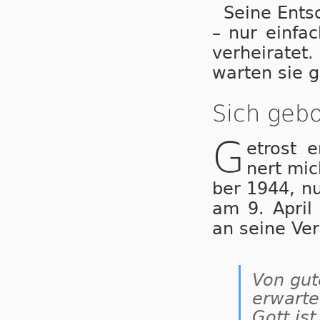
Seine Ents
– nur ein­fac
ver­hei­ra­t
war­ten sie 
Sich geb
G
etrost 
nert mic
ber 1944, nur
am 9. April 
an sei­ne Ver­
Von gut
erwarte
Gott is