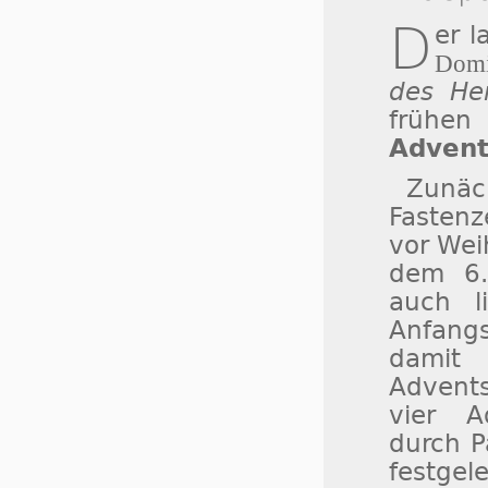
D
er 
Domi
des He
frühe
Advent
Zunäc
Fastenz
vor Wei
dem 6.
auch l
Anfang
damit
Advents
vier A
durch P
festgele