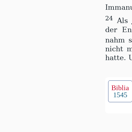
Immanue
24
Als 
der En­
nahm s
nicht m
hat­te.
Biblia
1545