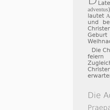
Lat
adventus
lautet
A
und bez
Christ
Gebur
Weihnac
Die Ch
feiern
Zuglei
Christ
erwarte
Die A
Praep