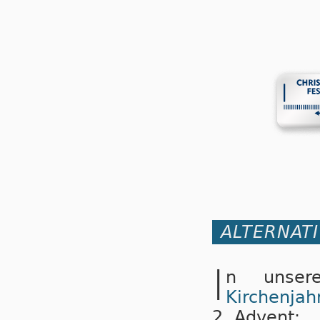
ALTERNATI
I
n unse
Kirchenjah
2. Advent: