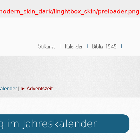
t/modern_skin_dark/linghtbox_skin/preloader.png
alender
|
► Adventszeit
g im Jahreskalender