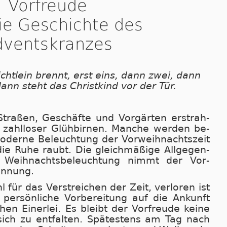
Vorfreude
ie Geschichte des
dventskranzes
chtlein brennt, erst eins, dann zwei, dann
dann steht das Christkind vor der Tür.
Straßen, Geschäfte und Vorgärten er­strah­
 zahl­lo­ser Glüh­bir­nen. Man­che wer­den be­
­der­ne Be­leuch­tung der Vor­weih­nachts­zeit
die Ru­he raubt. Die gleich­mä­ßi­ge All­ge­gen­
her Weih­nachts­be­leuch­tung nimmt der Vor­
an­nung.
 für das Verstreichen der Zeit, ver­lo­ren ist
er­sön­li­che Vor­be­rei­tung auf die An­kunft
­chen Ei­ner­lei. Es bleibt der Vor­freu­de kei­ne
ich zu ent­fal­ten. Spätes­tens am Tag nach