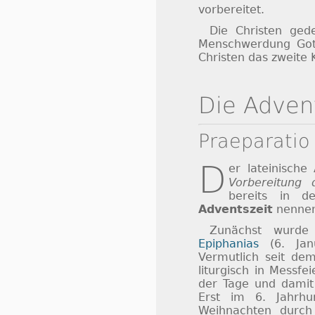
vorbereitet.
Die Christen ged
Menschwerdung Gott
Christen das zweite 
Die Adven
Praeparatio
D
er lateinisch
Vorbereitung 
bereits in d
Adventszeit
nennen
Zunächst wurde 
Epiphanias
(6. Janu
Vermutlich seit dem
liturgisch in Messf
der Tage und damit 
Erst im 6. Jahrhu
Weihnachten durc