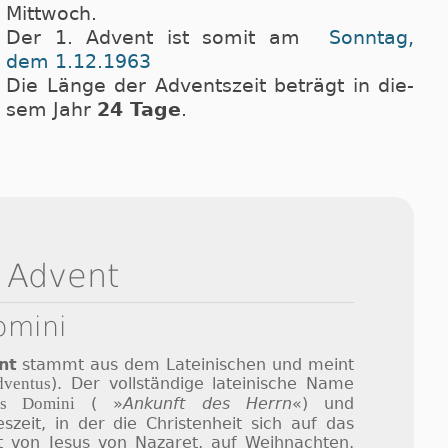
Mittwoch.
Der 1. Advent ist so­mit am
Sonn­tag,
dem 1.12.1963
Die Länge der Ad­vents­zeit be­trägt in die­
sem Jahr
24 Ta­ge
.
 Advent
omini
nt
stammt aus dem Lateinischen und meint
dventus
). Der vollständige lateinische Name
us Domini
( »
Ankunft des Herrn
«) und
szeit, in der die Christenheit sich auf das
t von Jesus von Nazaret, auf Weihnachten,