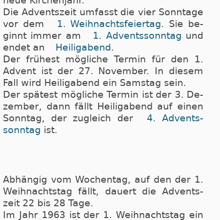
neue Kir­chen­jahr.
Die Adventszeit umfasst die vier Sonn­ta­ge
vor dem
1. Weih­nachts­fei­er­tag
. Sie be­
ginnt im­mer am
1. Ad­vents­sonn­tag
und
en­det an
Hei­lig­abend
.
Der frühest mögliche Ter­min für den 1.
Ad­vent ist der 27. No­vem­ber. In die­sem
Fall wird Hei­lig­abend ein Sams­tag sein.
Der spätest mögliche Ter­min ist der 3. De­
zemb­er, dann fällt Hei­lig­abend auf einen
Sonn­tag, der zu­gleich der
4. Ad­vents­
sonn­tag
ist.
Abhängig vom Wochentag, auf den der 1.
Weih­nachts­tag fällt, dau­ert die Ad­vents­
zeit 22 bis 28 Tage.
Im Jahr 1963 ist der 1. Weih­nachts­tag ein