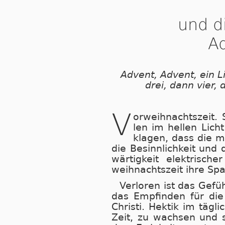
und d
A
Advent, Advent, ein Li
drei, dann vier, 
V
orweihnachtszeit. 
len im hel­len Licht
kla­gen, dass die mo
die Be­sinn­lich­keit und 
wär­tig­keit elek­tri­sc
weih­nachts­zeit ihre Sp
Verloren ist das Gefühl
das Emp­fin­den für die p
Chris­ti. Hek­tik im täg­li
Zeit, zu wach­sen und s