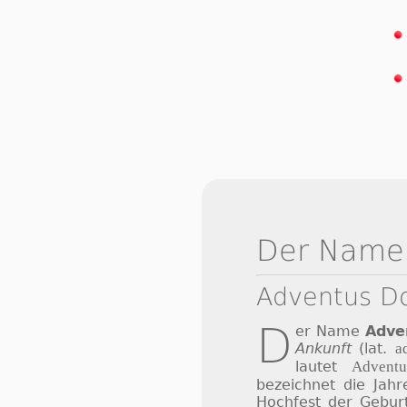
Der Name
Adventus D
D
er Name
Adve
Ankunft
(lat.
a
lautet
Advent
bezeichnet die Jahre
Hochfest der Gebur