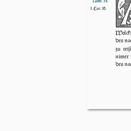
Num. 14.
1. Cor. 10.
Wolckſ
des nac
zu rei
nimer 
des na