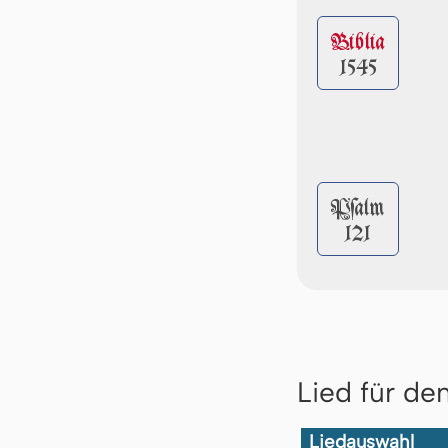
Biblia
1545
Pſalm
121
Lied für de
Liedauswahl