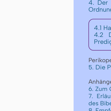
4. Der 
Ordnun
4.1 Ha
4.2 D
Predi
Perikop
Die P
5.
Anhäng
6. Zum 
7. Erlä
des Bib
8. Empf