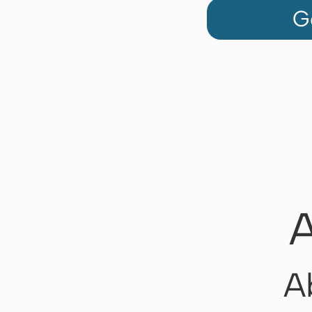
G
A
A