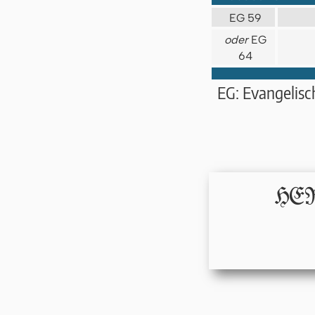
EG 59
oder
EG
64
EG: Evangelis
HERR