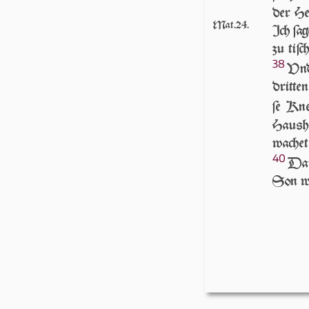
der He
Mat.24.
Ich ſa­
zu tiſc
38
Vnd
dritten
ſe Kne
Hausher
wachet
40
Da­
Son wir