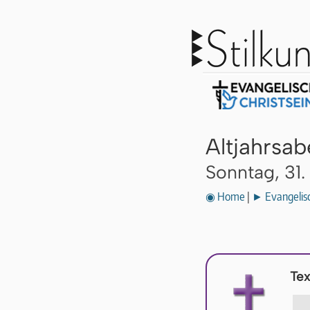
Altjahrsa
Sonntag, 31
◉ Home
|
► Evangelisc
Tex