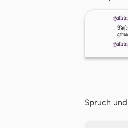
Hallelu
Vn­ſ
gemac
Hallelu
Spruch und