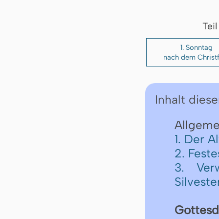
Tei
1. Sonntag
nach dem Christf
Inhalt diese
Allgemei
1. Der A
2. Fest
3. Ver
Silveste
Gottesd