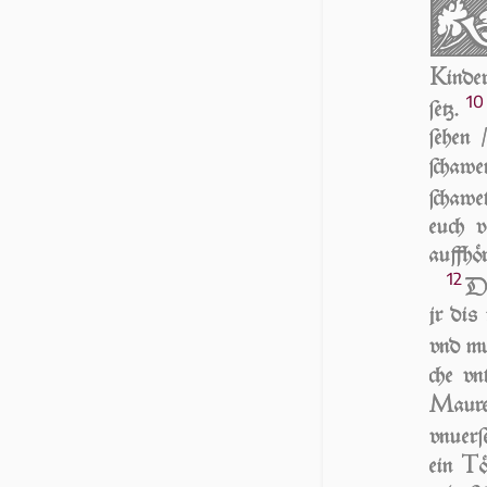
K
inde
10
ſetz.
ſe­hen
ſchaw­
ſchaw­e
euch v
auffhö
12
DA
jr dis 
vnd mu
che vn
M
aur
vn­uer­
T
ein