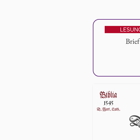
LESUN
Brie
D