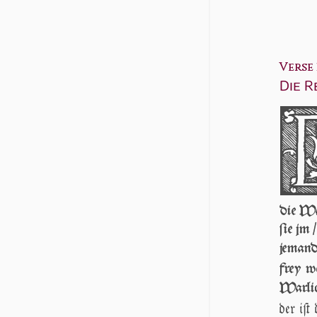
Verse 3
Die R
die Wa
ſie jm 
jeman
frey w
War­lic
der iſt