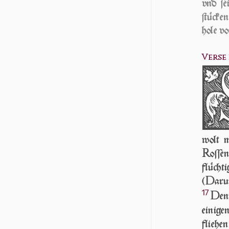
vnd ſe
ſtücke
hole vo
Verse 1
wolt 
R
oſſe
flücht
D
(
ar­
17
D
e
einige
fliehe