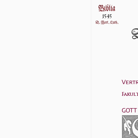
D
Vertr
Fakult
GOTT 