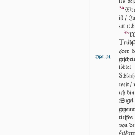
tes beſ
34
Wer 
iſt / Ja
zur rec
35
WE
T
rübſ
oder b
Pſal. 44.
geſchri
töd­te
S
chlach
weit / 
ich bi
Engel
gegenw
tieffe
von der
HErrn