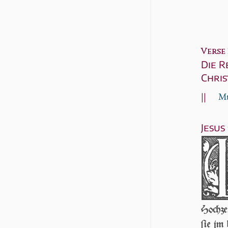
Verse 3
Die 
Chris
||
Mt
Jesus
Hochzei
ſie jm