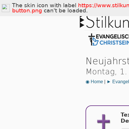
The skin icon with label
https://www.stilku
button.png
can't be loaded.
Neujahrs
Montag, 1.
◉ Home
|
► Evangeli
Te
De