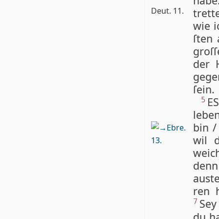
hab
Deut. 11.
trett
wie i
ſten 
groſ­
der H
gege
ſein.
ES
5
lebe
bin /
Ebre.
wil d
13.
weic
denn
auste
ren 
Sey
7
du ha