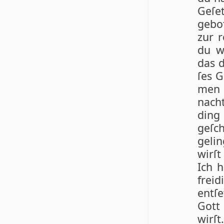
Ge­ſ
gebo
zur r
du w
das d
ſes G
men 
nacht
din
geſc
gelin
wirſ
Ich 
freid
entſe
Gott 
wirſt.