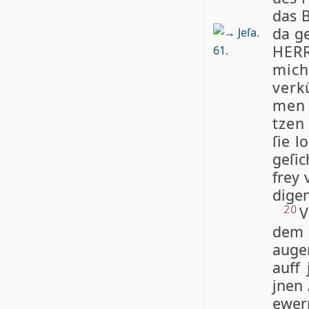
das B
da ge
Jeſa.
HER­
61.
mich
ver­k
men 
tzen
ſie l
ge­ſi
frey 
di­ge
V
20
de
au­ge
auff
jnen /
ew­er