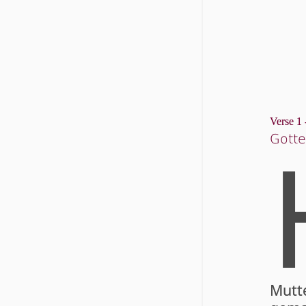
Verse 1 
Got­t
Mut­t