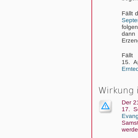
Fällt 
Septe
folge
dann 
Erzeng
Fällt
15. A
Ernte
Wirkung 
Der 2
17. S
Evang
Samst
wer­de