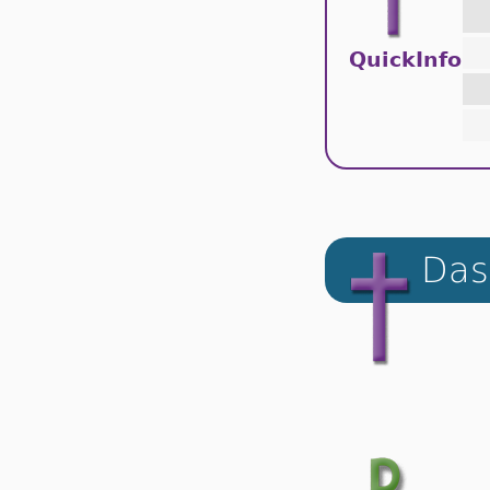
QuickInfo
Das