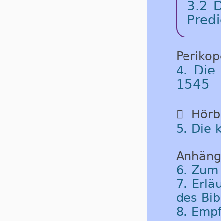
3.2 D
Predi
Periko
Die
4.
1545

Hörbu
5. Die 
Anhäng
6. Zum
7. Erlä
des Bib
8. Emp