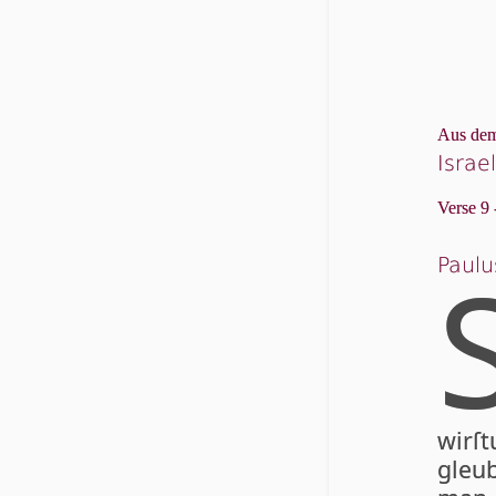
Aus dem
Israe
Verse 9 
Paulu
wir­ſt
gleu