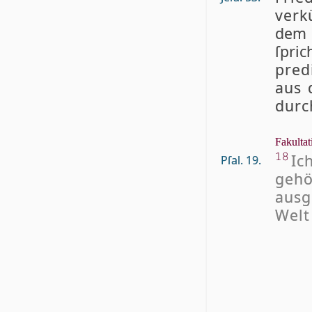
verk
dem 
ſpric
pre
aus 
durc
Fakultat
Ic
18
Pſal. 19.
ge­h
aus­g
Welt