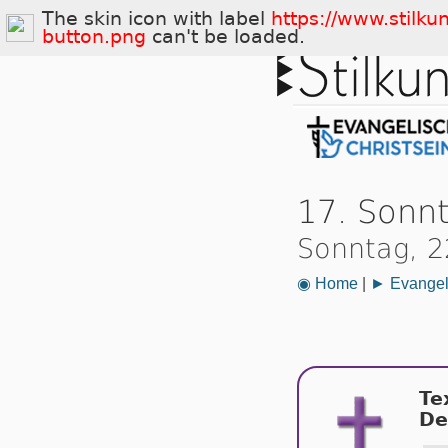
The skin icon with label
https://www.stilku
button.png
can't be loaded.
17. Sonnt
Sonntag, 2
◉ Home
|
► Evangeli
Te
De