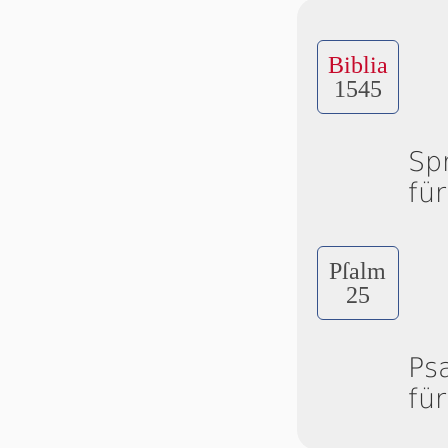
Biblia
1545
Sp
fü
Pſalm
25
Ps
fü