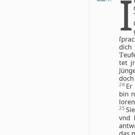
I
ſprac
dich
eu­f
T
tet j
Jün­g
doch 
Er
24
bin n
lo­r
Sie
25
vnd 
ant­w
das m