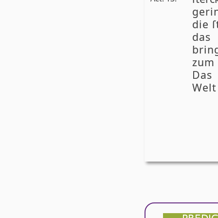
geri
die ſ
das 
brin
zum 
Das 
Welt