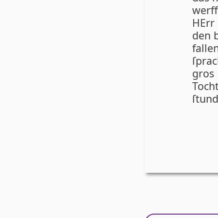
werff
HErr
den b
fal­l
ſprac
gros 
Toch­
ſtun­