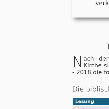
verk
N
ach der
Kirche s
- 2018 die f
Die biblis
Lesung