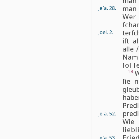
man 
man ſ
Jeſa. 28.
Wer 
ſcha
ter­ſ
Joel. 2.
iſt 
alle 
Name
ſol ſ
W
14
ſie 
gleu
habe
Pre
predi
Jeſa. 52.
Wie 
lieb
Frie
Jeſa. 53.