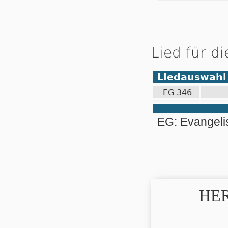
Lied für d
Liedauswahl
EG 346
EG: Evangel
HER