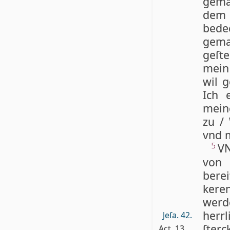
gema
dem 
bede
gema
geſt
mein 
wil g
Ich 
mein
zu /
vnd m
VN
5
von 
berei
ke­re
wer­d
herr
Jeſa. 42.
ſter
Act. 13.