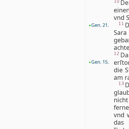
De
10
eine
vnd S
D
11
Gen. 21.
Sara 
gebar
achte
Da
12
erſt
Gen. 15.
die 
am r
D
13
glau
nich
ferne
vnd 
das