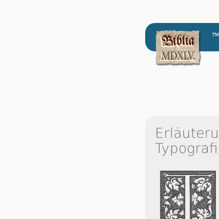
™
Erläuter
Typografi