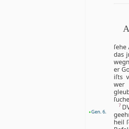
A
ſehe 
das 
wegne
er Go
iſts
wer 
gleub
ſu­ch
D
7
Gen. 6.
geehr
heil 