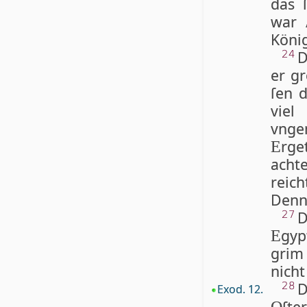
das 
war 
Köni
D
24
er gr
ſen d
viel
vngem
rge
E
achte
reic
Denn 
D
27
gyp
E
grim 
nicht 
D
28
Exod. 12.
ſte