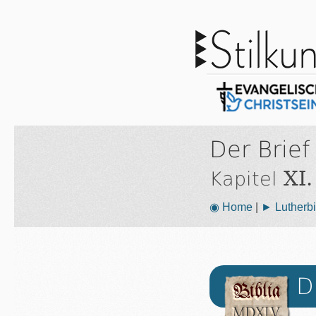
Der Brief
XI.
Kapitel
◉ Home
|
► Lutherbi
D