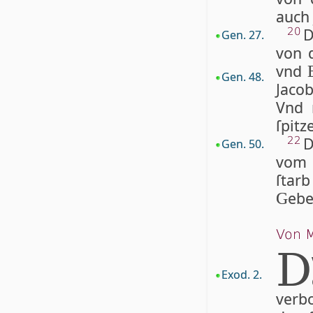
auch 
D
20
Gen. 27.
von d
vnd
Gen. 48.
Jacob
Vnd 
ſpitz
D
22
Gen. 50.
vom A
ſtar
ebe
G
Von M
D
Exod. 2.
verbo