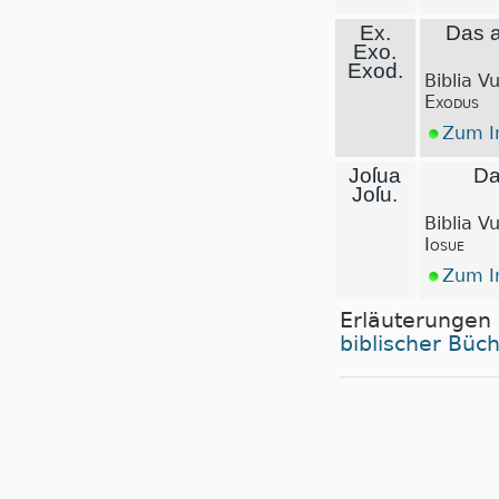
Ex.
Das a
Exo.
Exod.
Biblia V
Exodus
Zum In
Joſua
Da
Joſu.
Biblia V
Iosue
Zum In
Erläuterungen
biblischer Büc