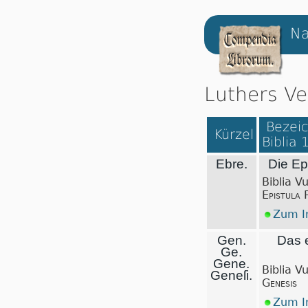
Na
Luthers Ve
Bezeic
Kürzel
Biblia 
Ebre.
Die Epi
Biblia V
Epistula 
Zum In
Gen.
Das 
Ge.
Gene.
Biblia V
Geneſi.
Genesis
Zum In