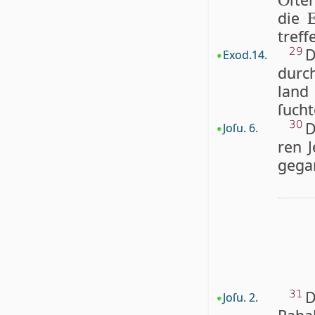
O
die
treffe
D
29
Exod.14.
dur
land
ſuch­
D
30
Joſu. 6.
ren J
ge­ga
D
31
Joſu. 2.