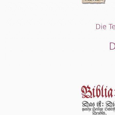
Die T
D