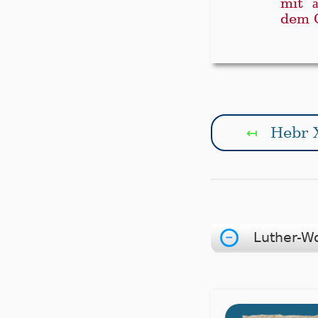
mit
a
dem G
Hebr 
↤
Luther-W