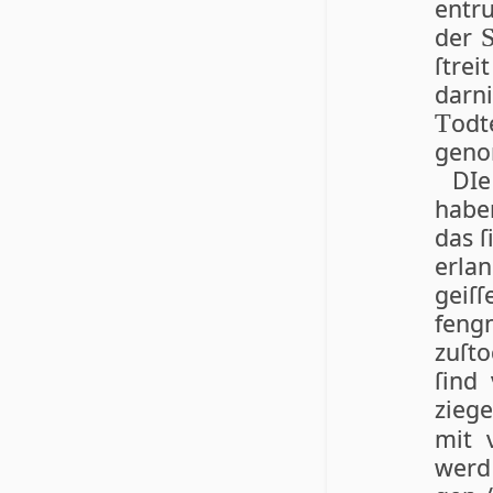
entr
der
ſtr
darn
od­
T
geno
DIe
habe
das ſ
erla
geiſ
feng­
zuſt
ſind
zieg
mit 
werd