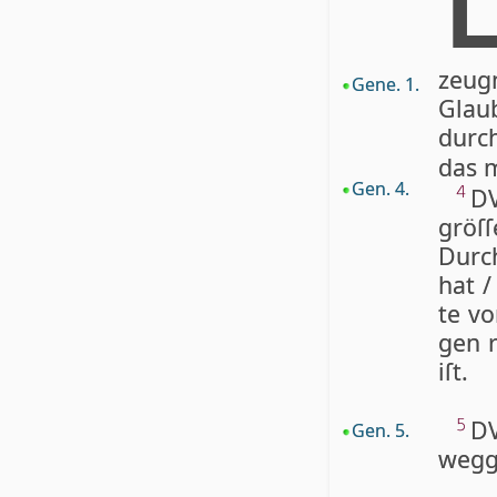
zeug
Gene. 1.
Glau
durc
das m
Gen. 4.
DV
4
gröſ
Durc
hat /
te vo
gen r
iſt.
D
5
Gen. 5.
wegg