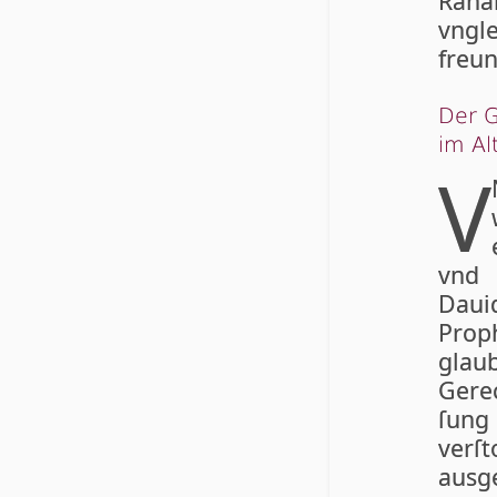
Rah
vngl
freun
Der G
im Al
V
vnd 
Dau
Prop
glau
Gerec
ſung
verſ
ausg