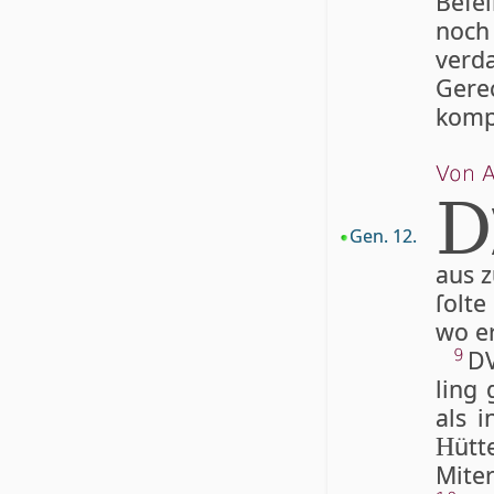
Befe
noch
verda
Gere
komp
Von A
D
Gen. 12.
aus z
ſolte
wo e
DV
9
ling 
als 
üt
H
Miter