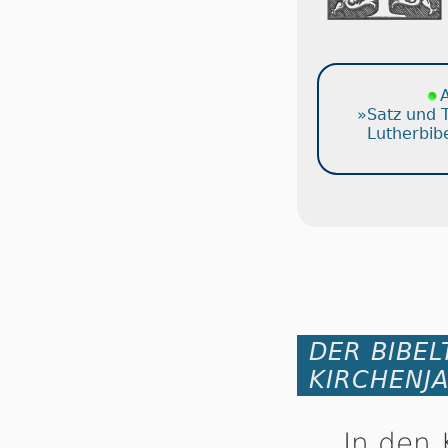
A
»Satz und 
Lutherbib
DER BIBEL
KIRCHENJ
In den 