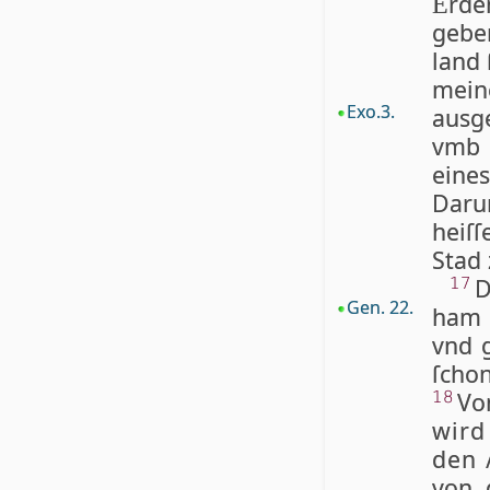
rde
E
geben
land 
mei­n
Exo.3.
ausg
vmb 
eines
Da­r­
heiſ­
Stad 
D
17
Gen. 22.
ham 
vnd g
ſchon
Vo
18
wird
den 
von