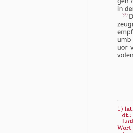
gen /
in d
D
39
zeug
empf
umb /
uor v
vol­e
1) lat
dt.:
Lut
Wor