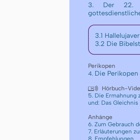
3. Der 22. S
gottesdienstlic
3.1 Hallelujav
3.2 Die Bibels
Perikopen
Die Perikopen 
4.
Hörbuch-Vid

5. Die Ermahnung
und: Das Gleichni
Anhänge
6. Zum Gebrauch d
7. Erläuterungen z
8. Empfehlungen