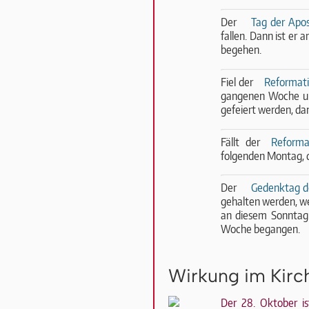
Der
Tag der Apos
fallen. Dann ist e
begehen.
Fiel der
Reformati
gan­ge­nen Woche 
gefeiert wer­den, da
Fällt der
Reforma
folgenden Montag, d
Der
Gedenktag de
gehalten wer­den, w
an diesem Sonntag 
Woche begangen.
Wirkung im Kirc
Der 28. Oktober i