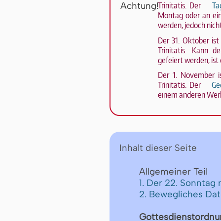
Trinitatis. Der
Ta
Montag oder an ei
wer­den, jedoch nic
Der 31. Oktober is
Trinitatis. Kann d
gefeiert wer­den, is
Der 1. November i
Trinitatis. Der
Ge
einem anderen Werk
Inhalt dieser Seite
Allgemeiner Teil
1. Der 22. Sonntag 
2. Bewegliches Da
Gottesdienstordnu