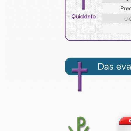
Pred
QuickInfo
Li
Das eva