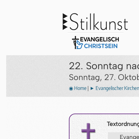
22. Sonntag nac
Sonntag, 27. Okto
◉ Home
|
► Evangelischer Kirche
Textordnung
Evang