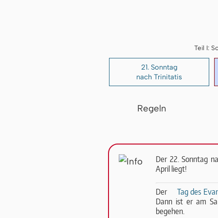
Teil I:
21. Sonntag
nach Trinitatis
Regeln
Der 22. Sonntag na
April liegt!
Der
Tag des Evan
Dann ist er am S
begehen.