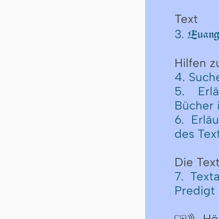
Text
3.
Euange
Hilfen 
4. Such
5. Erl
Bücher 
6. Erlä
des Tex
Die Text
7. Text
Predigt
Hör
