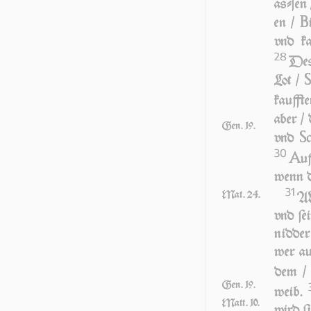
aſ­ſen /
B
en /
vnd k
28
Des­
Lot /
kauff­te
aber /
Gen. 19.
S
vnd
30
A
uf
wenn de
31
Mat. 24.
AN
vnd ſe
nid­der
wer au
dem / 
Gen. 19.
weib.
Matt. 10.
wird ſi