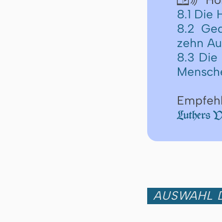
8.1 Die
8.2 Ged
zehn Au
8.3 Die
Mensch
Empfeh
Luthers V
AUSWAHL D