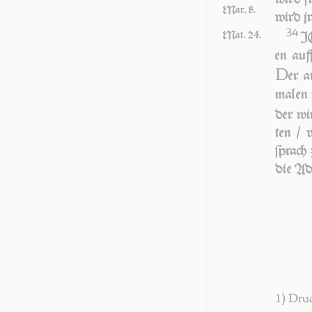
Mar. 8.
wird jr
34
Mat. 24.
IC
en auff
D
er a
ma­len 
der wi
ten / 
ſprach 
die Ade
1) Dru