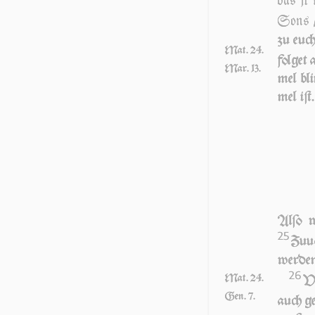
das jr 
Sons / 
zu euch
Mat. 24.
fol­get
Mar. 13.
mel bli
mel iſt.
Al­ſo 
25
Zu­u
wer­de
26
Mat. 24.
VN
Gen. 7.
auch ge