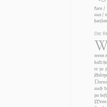
korn / 
aus / v
hor­ſam
Die R
wenn er
bald hin
er zu j
ſchür­tz
D
ar­n
auch de
jm be­f
Wenn jr