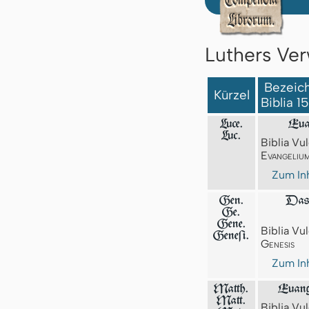
Luthers Ver
Bezeich
Kürzel
Biblia 1
Luce.
Eua
Luc.
Biblia Vul
Evangeliu
Zum Inh
Gen.
Das 
Ge.
Gene.
Biblia Vul
Geneſi.
Genesis
Zum Inh
Matth.
Euang
Matt.
Biblia Vul