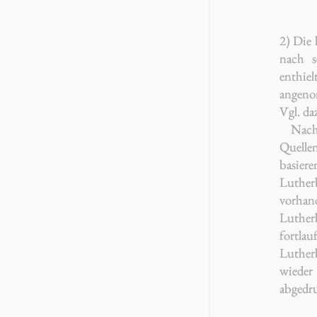
2) Die 
nach s
enthiel
angeno
Vgl. d
Nach
Quelle
basiere
Luther
vorhan
Luthe
fortlau
Lutherb
wieder 
abgedru