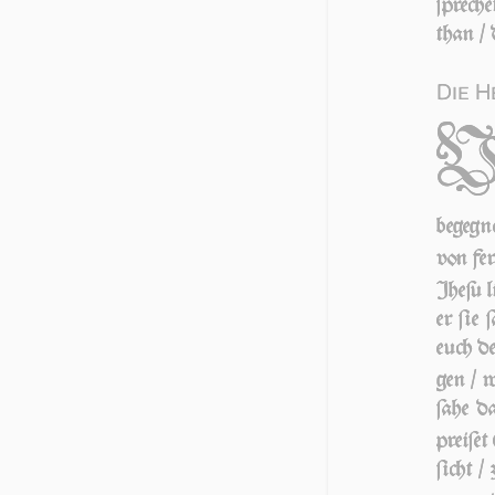
ſpre­c
than / 
Die H
be­geg­n
von fer
Jhe­ſu 
er ſie 
euch de
gen / w
ſa­he d
prei­ſe
ſicht /