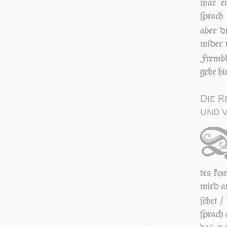
war e
ſprach
aber d
wi­der 
Frembd
ge­he h
Die R
und 
tes kom
wird au
ſe­het 
ſprach