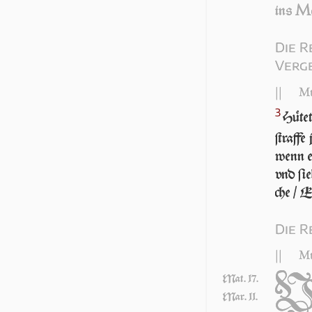
M
ins
Die 
Verg
||
Mt
3
Hüte
ſtraf­f
wenn er
vnd ſie
che / E
Die R
||
Mt
Mat. 17.
Mar. 11.