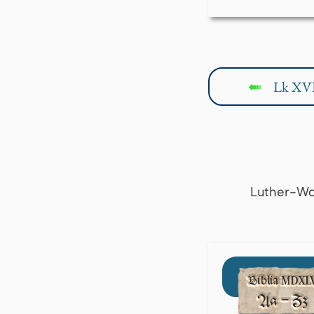
Lk XVI
↤
Luther-Wo