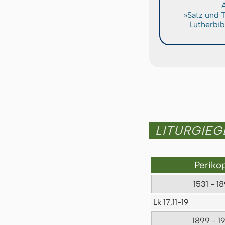
A
»Satz und 
Lutherbib
LITURGIE
Periko
1531 - 1
Lk 17,11-19
1899 - 1