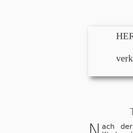
HER
verk
N
ach der