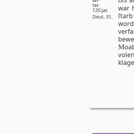
bis a
ter.
war h
120.jar.
ſtarb
Deut. 31.
wor­
verf
bew
oab
M
vol­
klage