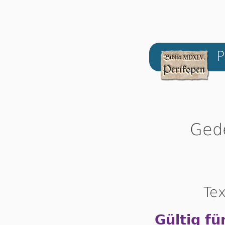
P
Ged
Tex
Gültig fü