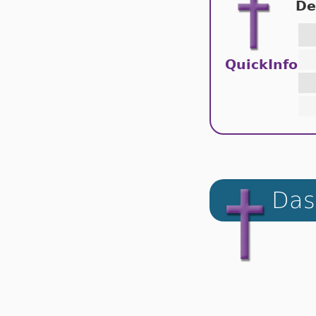
De
QuickInfo
Das