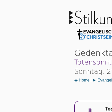
Gedenkta
Totensonn
Sonntag, 
◉ Home
|
► Evangeli
Te