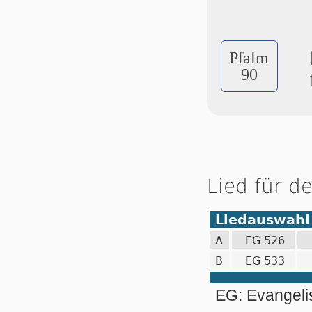
Pſalm
90
Lied für d
Liedauswahl
A
EG 526
B
EG 533
EG: Evangel