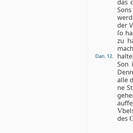
das 
Sons 
wer­d
der V
ſo ha
zu h
macht
hal­t
Dan. 12.
Son 
Denn 
al­le
ne St
ge­he
auff­
bel
V
des