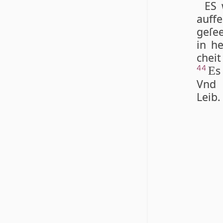
ES 
auff­
geſee
in he
cheit
s
44
E
Vnd w
Leib.