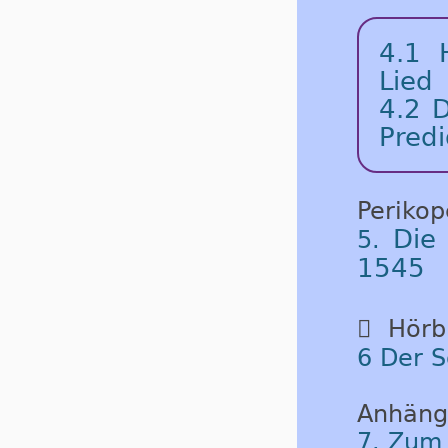
4.1
Lied
4.2
D
Predi
Periko
Die
5.
1545

Hörbu
6 Der S
Anhäng
7. Zum