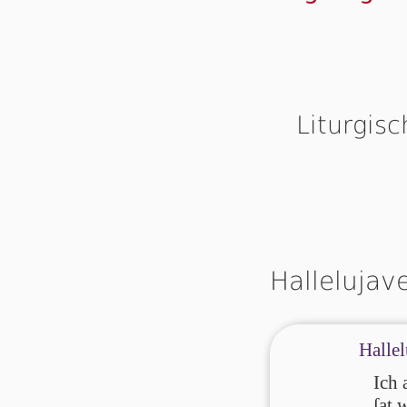
Liturgis
Hallelujav
Hallel
Ich 
ſat 