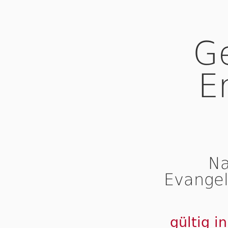
G
E
Na
Evangel
gültig i