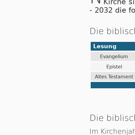
Kirche s
- 2032 die f
Die biblis
Lesung
Evangelium
Epistel
Altes Testament
Die biblisc
Im Kirchenja