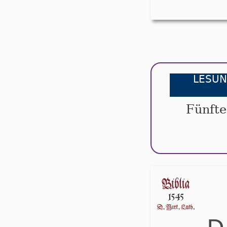
LESUN
Fünft