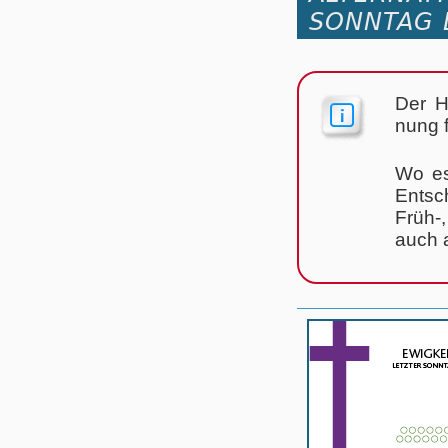
SONNTAG 
Der H
nung 
Wo es
Ent­sch
Früh-,
auch a