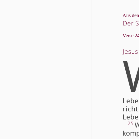
Aus dem
Der S
Verse 24
Jesus
Le­b
rich­
Le­b
W
25
kompt