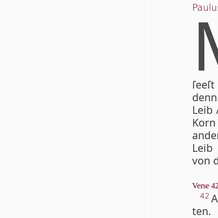
Paulu
ſeeſt
denn
Leib 
Korn
ande
Leib 
von d
Verse 42
A
42
ten.