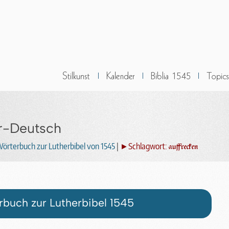
r-Deutsch
örterbuch zur Lutherbibel von 1545
|
►Schlagwort:
auffrecken
buch zur Lutherbibel 1545