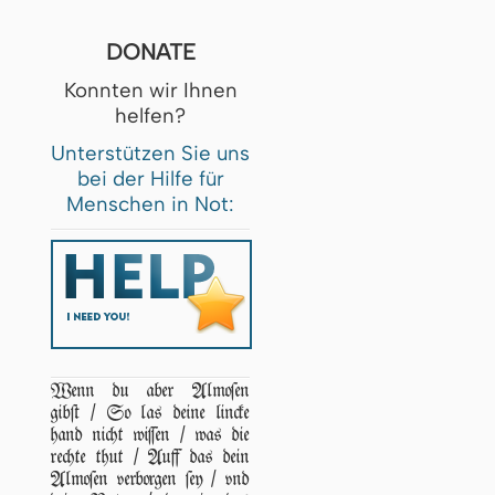
DONATE
Konnten wir Ihnen
helfen?
Unterstützen Sie uns
bei der Hilfe für
Menschen in Not:
Wenn du aber Almoſen
gibſt / So las deine lincke
hand nicht wiſſen / was die
rechte thut / Auff das dein
Almoſen verborgen ſey / vnd