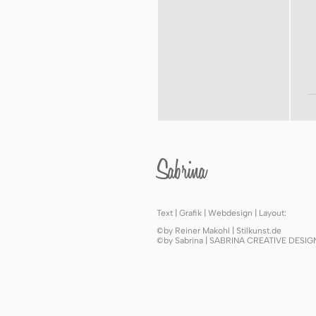
Sabrina
Text | Grafik | Webdesign | Layout:
©by Reiner Makohl | Stilkunst.de
©by Sabrina | SABRINA CREATIVE DESI