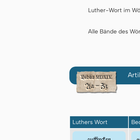
Luther-Wort im Wö
Alle Bände des Wör
Art
Luthers Wort
Be
auffrecken
a