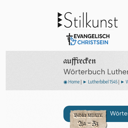
auffrecken
Wörterbuch Luthe
◉ Home
|
► Lutherbibel 1545
|
► W
Wörter