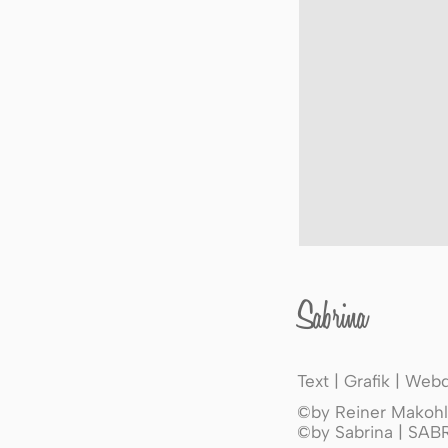
Sabrina
Text | Grafik | Web
©by Reiner Makohl 
©by Sabrina | SA