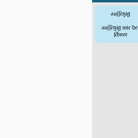
auſſetzig
auſſetzig wie de
ſchnee