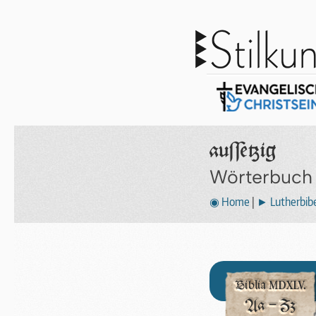
auſſetzig
Wörterbuch
◉ Home
|
► Lutherbibe