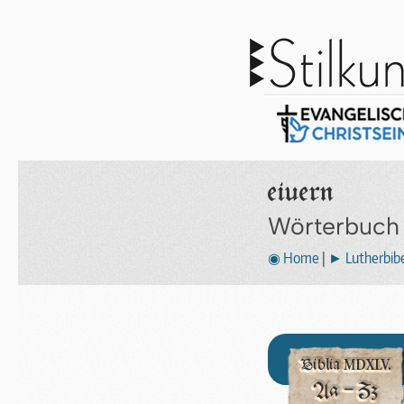
eiuern
Wörterbuch
◉ Home
|
► Lutherbibe