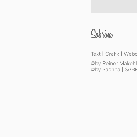
Sabrina
Text | Grafik | Web
©by Reiner Makohl 
©by Sabrina | SA