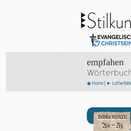
empfahen
Wörterbuch
◉ Home
|
► Lutherbibe