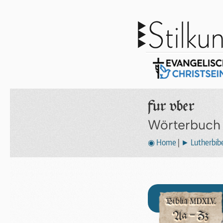
fur vber
Wörterbuch
◉ Home
|
► Lutherbibe