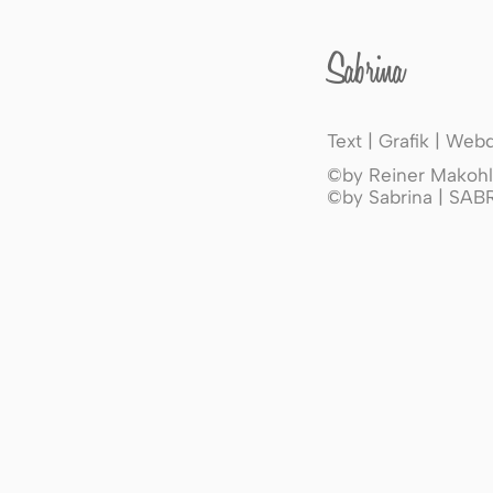
Sabrina
Text | Grafik | Web
©by Reiner Makohl 
©by Sabrina | SA