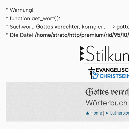
* Warnung!
* function get_wort():
* Suchwort:
Got­tes verechter
, korrigiert -->
got­
* Die Datei
/home/strato/http/premium/rid/95/10
Got­tes verec
Wörterbuch
◉ Home
|
► Lutherbibe