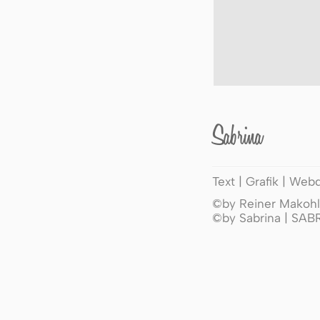
Sabrina
Text | Grafik | Web
©by Reiner Makohl 
©by Sabrina | SA