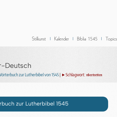
r-Deutsch
örterbuch zur Lutherbibel von 1545
|
►Schlagwort:
vbertretten
buch zur Lutherbibel 1545