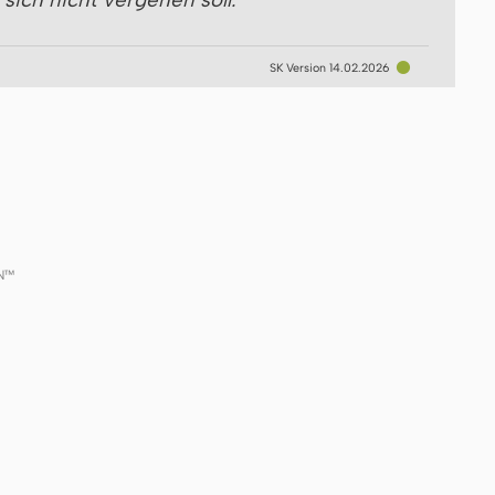
●
SK Version 14.02.2026
GN™