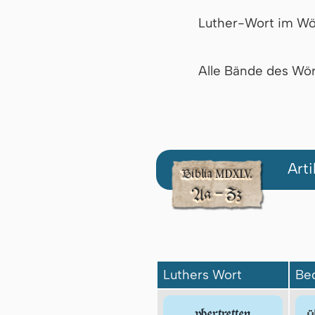
Luther-Wort im Wö
Alle Bände des Wör
Art
Luthers Wort
Be
vbertretten
ü