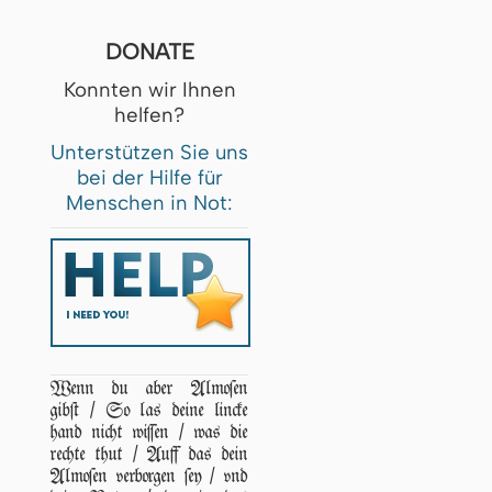
DONATE
Konnten wir Ihnen
helfen?
Unterstützen Sie uns
bei der Hilfe für
Menschen in Not:
Wenn du aber Almoſen
gibſt / So las deine lincke
hand nicht wiſſen / was die
rechte thut / Auff das dein
Almoſen verborgen ſey / vnd