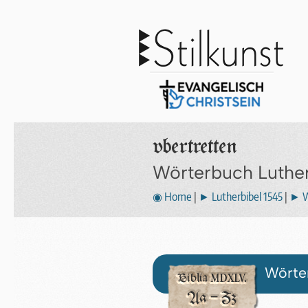
vbertretten
Wörterbuch Luthe
◉ Home
|
► Lutherbibel 1545
|
► W
Wörter