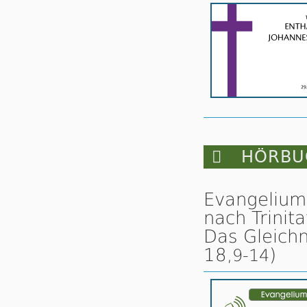

HÖRBUC
Evangelium
nach Trinita
Das Gleichn
18,
)
9-14