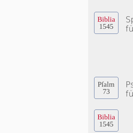
S
Biblia
1545
f
P
Pſalm
73
f
Biblia
1545