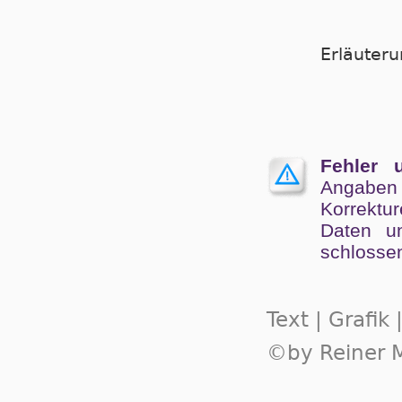
Er­läu­te­
Fehler 
Angaben
Kor­rek­tu
Da­ten un
schlos­se
Text | Grafik
©by Reiner M