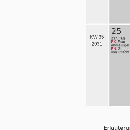
25
KW 35
237. Tag
RK:
Frau­
2031
en­drei­ßi­ger
EN:
Gregor
von Utrecht
Erläuter