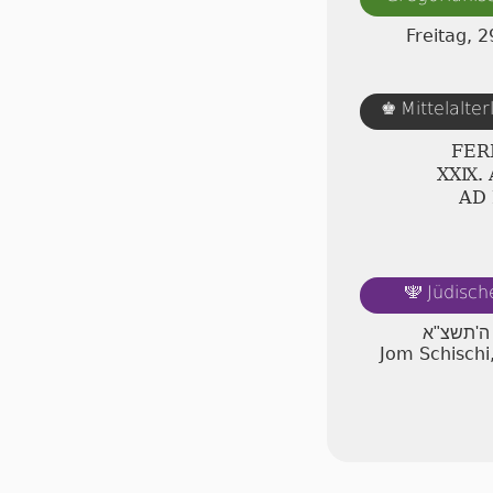
Freitag, 
Mittelalte
♚
FER
ⅩⅩⅨ.
AD
Jüdisch
🕎
ל ה'תשצ"א
Jom Schischi