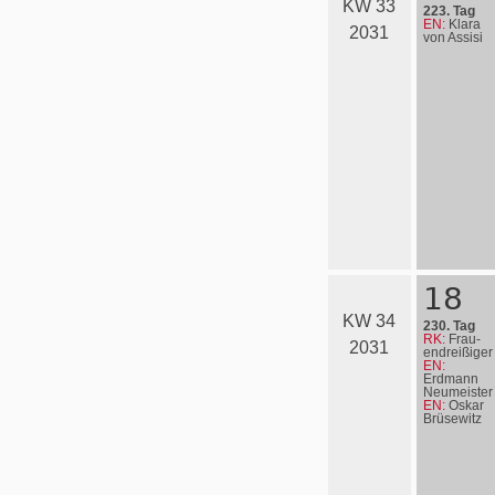
KW 33
223. Tag
EN:
Klara
2031
von Assisi
18
KW 34
230. Tag
RK:
Frau­
2031
en­drei­ßi­ger
EN:
Erdmann
Neumeister
EN:
Oskar
Brüsewitz