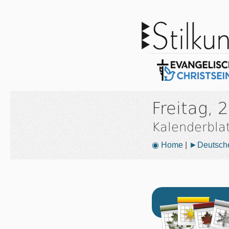
Freitag, 
Kalenderbla
◉ Home
|
►Deutsche