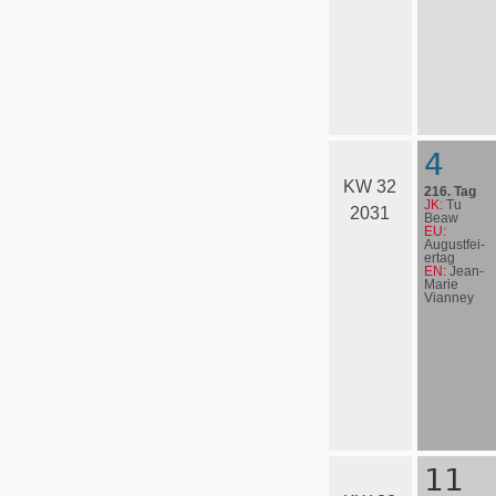
4
KW 32
216. Tag
JK:
Tu
2031
Beaw
EU:
August­fei­
er­tag
EN:
Jean-
Marie
Vianney
11