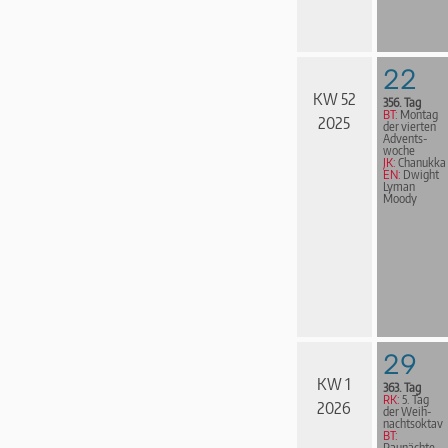
22
KW 52
356. Tag
BT:
Montag
2025
der vierten
Advents­
woche
JK:
Chanukka
EN:
Dwight
Lyman
Moody
29
KW 1
363. Tag
RK:
5. Tag
2026
der Weih­
nachts­ok­tav
BT:
Raunächte