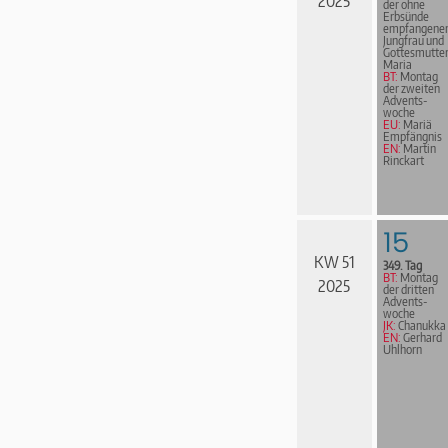
2025
der ohne
Erbsünde
empfangene
Jungfrau und
Gottesmutte
Maria
BT:
Montag
der zweiten
Advents­
woche
EU:
Mariä
Empfängnis
EN:
Martin
Rinckart
15
KW 51
349. Tag
BT:
Montag
2025
der dritten
Advents­
woche
JK:
Chanukka
EN:
Gerhard
Uhlhorn