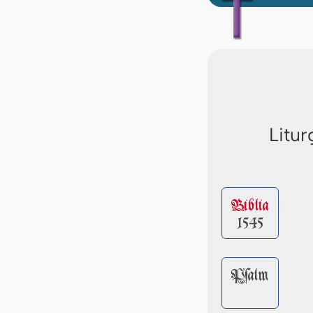
Litur
Biblia
1545
Pſalm