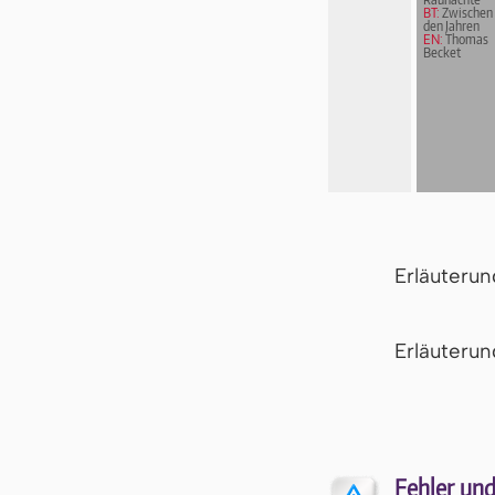
BT:
Zwischen
den Jahren
EN:
Thomas
Becket
Erläuteru
Er­läu­te­r
Fehler und