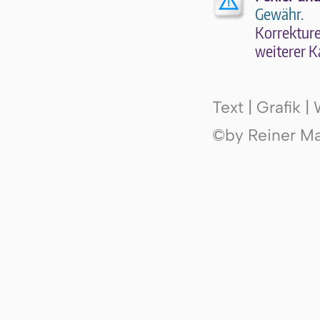
Gewähr.
Kor­rek­tu­r
wei­te­rer K
Text | Grafik 
©by Reiner Mak