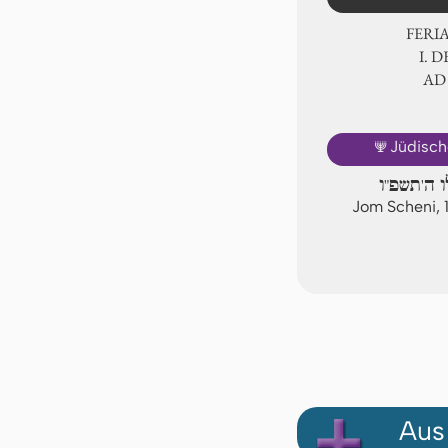
FERI
Ⅰ. 
AD
🕎
Jüdisch
ו ה'תשפ"ו
Jom Scheni, 
Aus