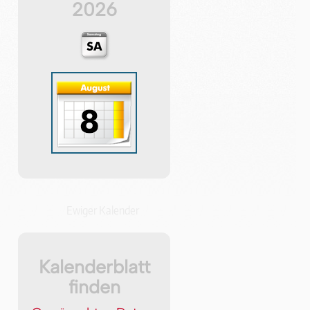
2026
Ewiger Kalender
Kalenderblatt
finden