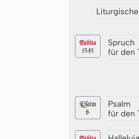
Liturgische
Spruch
Biblia
1545
für den 
Psalm
Pſalm
8
für den 
Halleluj
Biblia