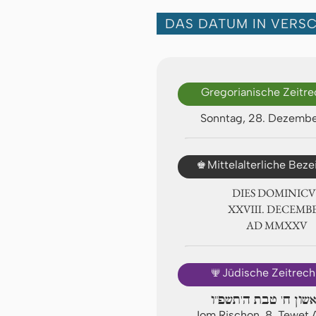
DAS DATUM IN VERS
Gregorianische Zeitr
Sonntag, 28. Dezemb
♚
Mittelalterliche Bez
DIES DOMINICU
ⅩⅩⅧ. DECEMB
AD ⅯⅯⅩⅩⅤ
🕎
Jüdische Zeitrec
אשון ח' טבת ה'תשפ"ו
Jom Rischon, 8. Tewet