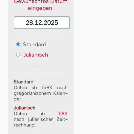
Gewünschtes Datum
eingeben:
Standard
Julianisch
Standard
:
Daten ab 1583 nach
gre­go­ri­a­ni­schem Ka­len­
der.
Julianisch
:
Daten ab
1583
nach ju­li­a­ni­scher Zeit­
rech­nung.