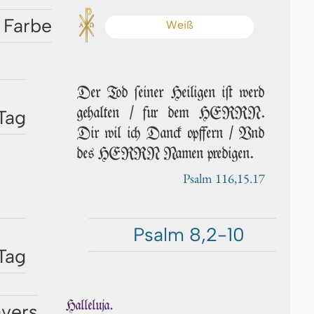
 Farbe
Weiß
Der Tod ſei­ner Heiligen iſt werd
gehalten / fur dem HERRN.
Tag
Dir wil ich Danck opffern / Vnd
des HERRN Namen predigen.
Psalm 116,15.17
Psalm 8,2-10
Tag
Halleluja.
avers