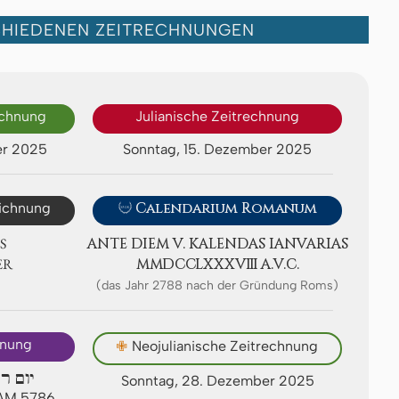
CHIEDENEN ZEITRECHNUNGEN
echnung
Julianische Zeitrechnung
er 2025
Sonntag, 15. Dezember 2025
eichnung

Calendarium Romanum
S
ANTE DIEM V. KA­LEN­DAS IA­NV­A­RI­AS
ER
ⅯⅯⅮⅭⅭⅬⅩⅩⅩⅧ A.V.C.
(das Jahr 2788 nach der Gründung Roms)
hnung
✙
Neojulianische Zeitrechnung
יום ר
Sonntag, 28. Dezember 2025
 AM 5786