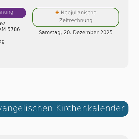
chnung
Neojulianische
✙
Zeitrechnung
שבת
 AM 5786
Samstag, 20. Dezember 2025
ag
angelischen Kirchenkalender