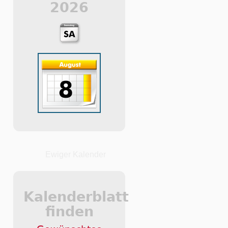
2026
Ewiger Kalender
Kalenderblatt
finden