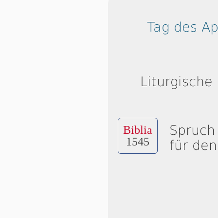
Tag des A
Liturgische
Spruch
Biblia
1545
für den