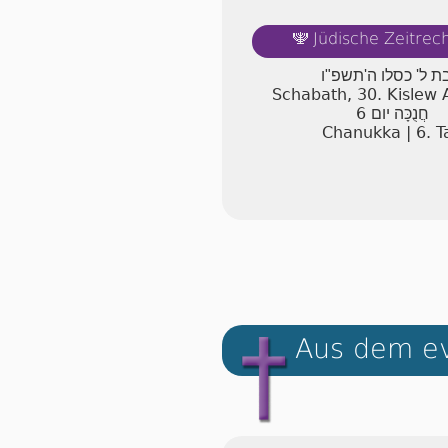
Jüdische Zeitre
🕎
 ל' כסלו ה'תשפ"ו
Schabath, 30. Kislew
6
חֲנֻכָּה יום
Chanukka | 6. T
Aus dem ev