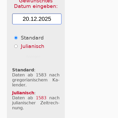
Gewünschtes
Datum eingeben:
Standard
Julianisch
Standard
:
Daten ab 1583 nach
gre­go­ri­a­ni­schem Ka­
len­der.
Julianisch
:
Daten ab
1583
nach
ju­li­a­ni­scher Zeit­rech­
nung.