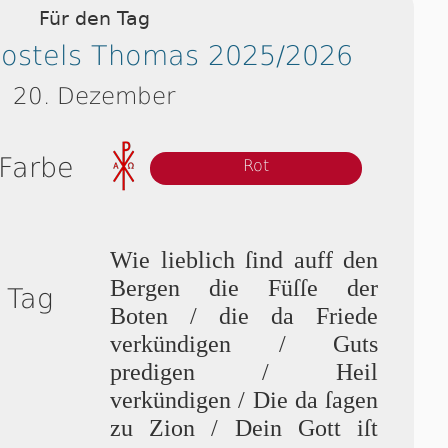
Für den Tag
postels Thomas 2025/2026
20. Dezember
 Farbe
Rot
Wie lieblich ſind auff den
Bergen die Füſſe der
 Tag
Boten / die da Friede
verkündigen / Guts
predigen / Heil
verkündigen / Die da ſa­gen
zu Zion / Dein Gott iſt