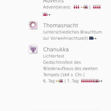
Advents
Adventskranz:
|
🕯🕯🕯
↦
🌇
🕯🕯🕯🕯
🌇
↦
Thomasnacht
(unterschiedliches Brauchtum
zur Vorweihnachtszeit)
🌃↦
Chanukka
Lichterfest
Gedächtnisfest des
Wiederaufbaus des zweiten
Tempels (164 v. Chr.)
6. Tag
| 7. Tag
↦
🌇
🕯🕯🕯🕯🕯🕯🕯
🌇
↦