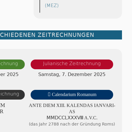
(MEZ)
SCHIEDENEN ZEITRECHNUNGEN
rechnung
Julianische Zeitrechnung
er 2025
Samstag, 7. Dezember 2025
zeichnung

Calendarium Romanum
UM
ANTE DIEM XIII. KA­LEN­DAS IA­NV­A­RI­
R
AS
ⅯⅯⅮⅭⅭⅬⅩⅩⅩⅧ A.V.C.
(das Jahr 2788 nach der Gründung Roms)