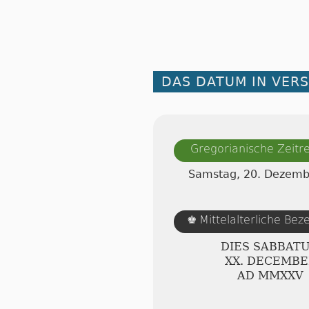
DAS DATUM IN VER
Gregorianische Zeit
Samstag, 20. Dezemb
Mittelalterliche Be
♚
DIES SABBAT
ⅩⅩ. DECEMBE
AD ⅯⅯⅩⅩⅤ