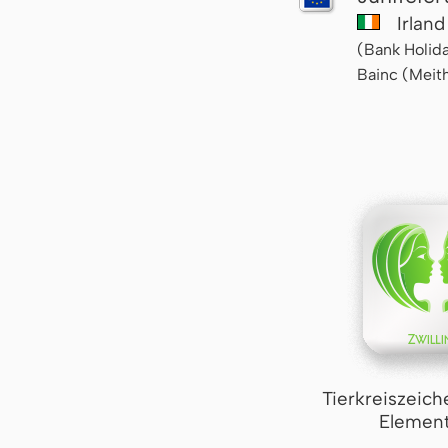
Irlan
(Bank Holida
Bainc (Meit
Tierkreiszeich
Element