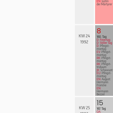
EN:
Justin
der Märtyrer
8
KW 24
160. Tag
D: Feiertag
1992
D: Stiller Tag
D:
Pfingst­
mon­tag
EV:
Pfingst­
mon­tag
RK:
Pfingst­
mon­tag
RK:
Pfingst­
tri­du­um
JK:
Schawuot
EU:
Pfingst­
mon­tag
EN:
August
Hermann
Francke
EN:
Hermann
Bezzel
15
KW 25
167. Tag
OA: