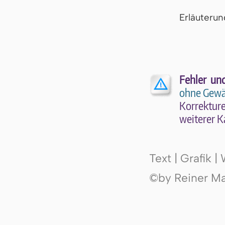
Er­läu­te­r
Fehler un
ohne Gewä
Kor­rek­tu­r
wei­te­rer K
Text | Grafik 
©by Reiner Mak