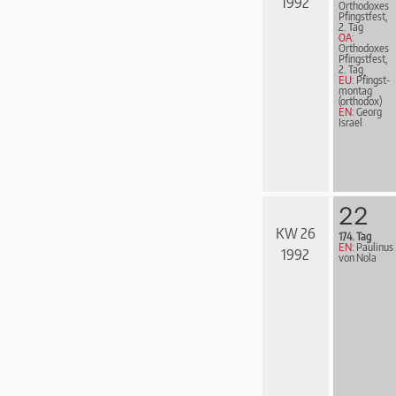
1992
Orthodoxes
Pfingstfest,
2. Tag
OA:
Orthodoxes
Pfingstfest,
2. Tag
EU:
Pfingst­
mon­tag
(orthodox)
EN:
Georg
Israel
22
KW 26
174. Tag
EN:
Paulinus
1992
von Nola