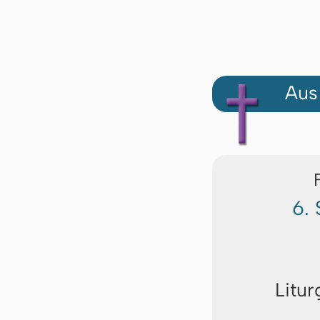
Aus
6.
Litur