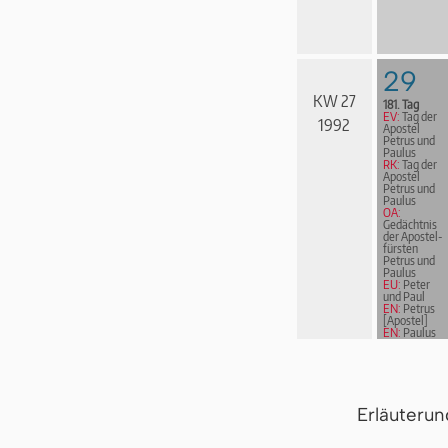
29
KW 27
181. Tag
EV:
Tag der
1992
Apostel
Petrus und
Paulus
RK:
Tag der
Apostel
Petrus und
Paulus
OA:
Gedächtnis
der Apostel­
fürs­ten
Petrus und
Paulus
EU:
Peter
und Paul
EN:
Petrus
[Apostel]
EN:
Paulus
von Tarsus
Erläuteru