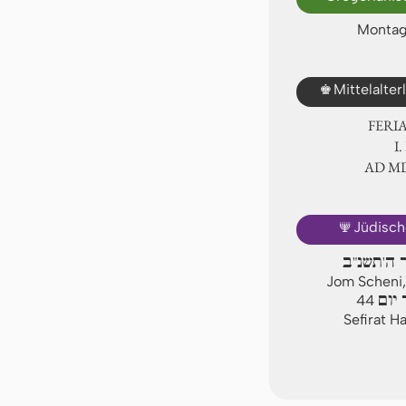
Montag,
♚
Mittelalte
FERI
Ⅰ
AD Ⅿ
🕎
Jüdisch
ר ה'תשנ"ב
Jom Scheni,
יום
44
Sefirat H