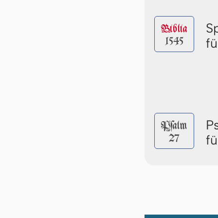
S
Biblia
1545
f
P
Pſalm
27
f