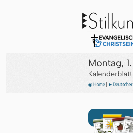
Montag, 1.
Kalenderblat
◉ Home
|
►Deutscher 