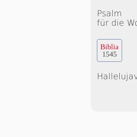
Psalm
für die W
Biblia
1545
Halleluja