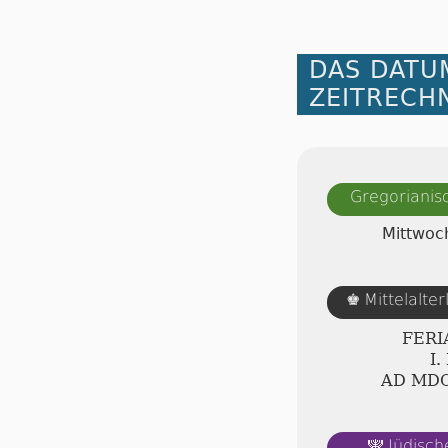
DAS DATU
ZEITRECH
Gregorianis
Mittwoch
Mittelalte
♚
FERI
Ⅰ.
AD ⅯⅮ
Jüdisch
🕎