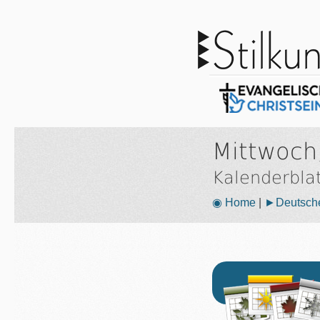
Mittwoch,
Kalenderbla
◉ Home
|
►Deutsche