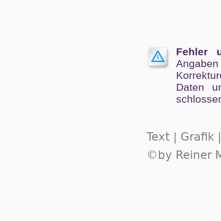
Fehler 
Angaben
Kor­rek­tu
Da­ten un
schlos­se
Text | Grafik
©by Reiner M