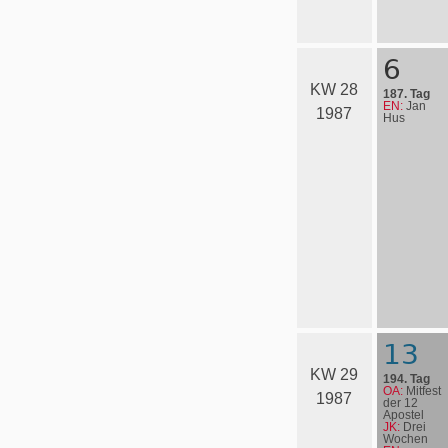
6
KW 28
187. Tag
EN:
Jan
1987
Hus
13
KW 29
194. Tag
OA:
Mitfest
1987
der 12
Apostel
JK:
Drei
Wochen