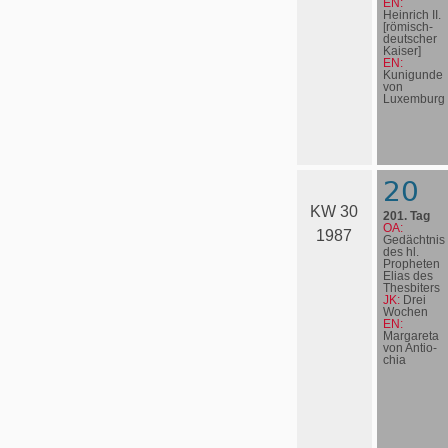
EN:
Heinrich II.
[römisch-
deutscher
Kaiser]
EN:
Kunigunde
von
Luxemburg
20
KW 30
201. Tag
OA:
1987
Gedächtnis
des hl.
Propheten
Elias des
Thesbiters
JK:
Drei
Wochen
EN:
Margareta
von An­ti­o­
chia