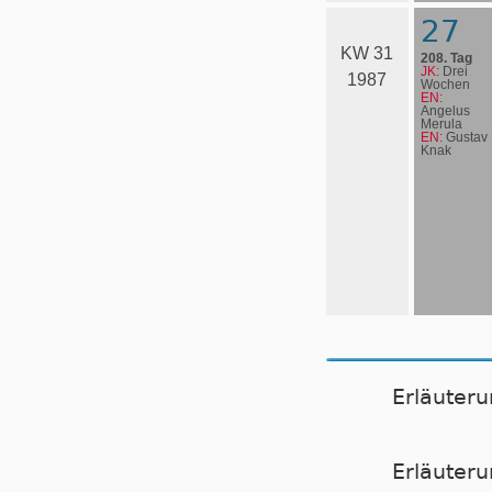
27
KW 31
208. Tag
JK:
Drei
1987
Wochen
EN:
Angelus
Merula
EN:
Gustav
Knak
Erläuter
Er­läu­te­