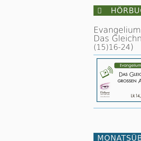

HÖRBUC
Evangelium 
Das Gleich
)
(15)16-24
MONATSÜB