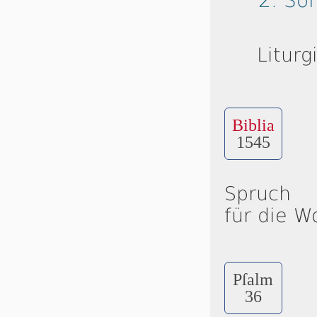
2. So
Liturg
Biblia
1545
Spruch
für die W
Pſalm
36