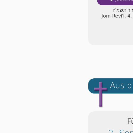
ז ה'תשמ"ז
Jom Revi'i, 
Aus d
F