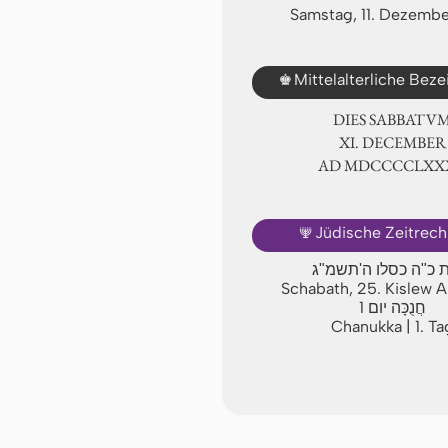
Samstag, 11. Dezembe
♚
Mittelalterliche Bez
DIES SABBATU
Ⅺ. DECEMBER
AD ⅯⅮⅭⅭⅭⅭⅬⅩ
🕎
Jüdische Zeitrec
 כ"ה כסלו ה'תשמ"ג
Schabath, 25. Kislew 
1
חֲנֻכָּה יום
Chanukka | 1. Ta