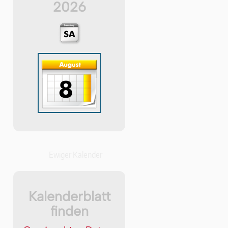
2026
Ewiger Kalender
Kalenderblatt
finden