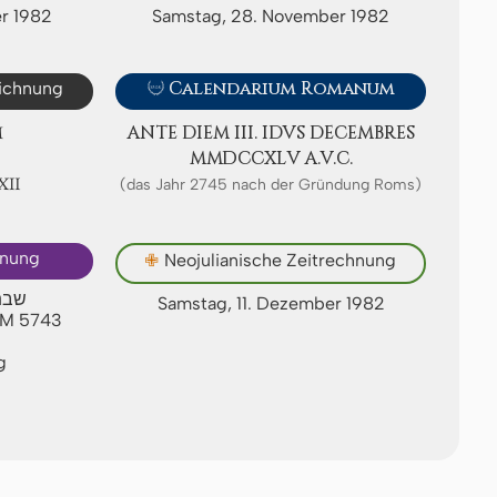
r 1982
Samstag, 28. November 1982
eichnung

Calendarium Romanum
M
ANTE DIEM III. IDVS DE­CEMB­RES
ⅯⅯⅮⅭⅭⅩⅬⅤ A.V.C.
ⅩⅫ
(das Jahr 2745 nach der Gründung Roms)
hnung
✙
Neojulianische Zeitrechnung
שבת
Samstag, 11. Dezember 1982
AM 5743
g