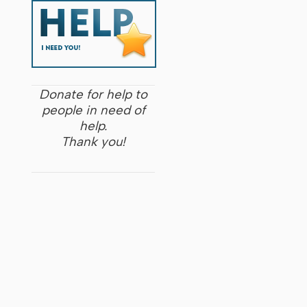
Donate for help to
people in need of
help.
Thank you!