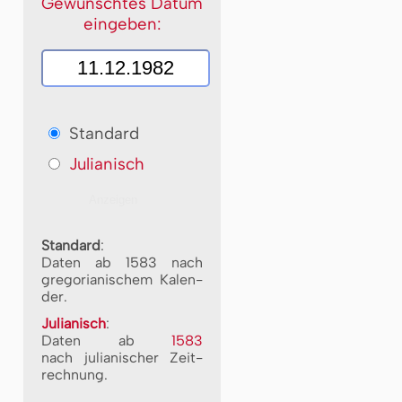
Gewünschtes Datum
eingeben:
Standard
Julianisch
Standard
:
Daten ab 1583 nach
gre­go­ri­a­ni­schem Ka­len­
der.
Julianisch
:
Daten ab
1583
nach ju­li­a­ni­scher Zeit­
rech­nung.