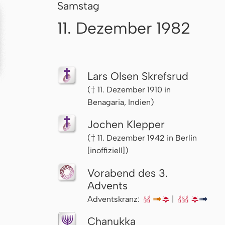
Samstag
11. Dezember 1982
Lars Olsen Skrefsrud
(† 11. Dezember 1910 in
Benagaria, Indien)
Jochen Klepper
(† 11. Dezember 1942 in Berlin
[inoffiziell])
Vorabend des 3.
Advents
Adventskranz:
🕯🕯
↦
🌇
|
🕯🕯🕯
🌇
↦
Chanukka