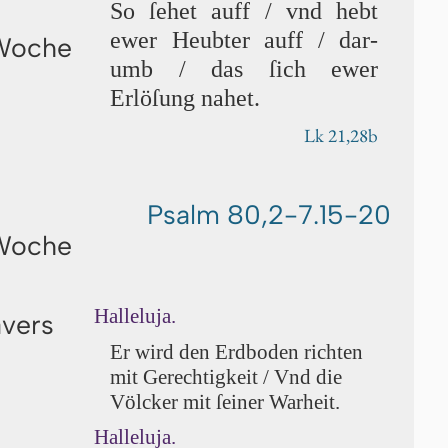
So ſe­het auff / vnd hebt
ew­er Heubter auff / da­r­
 Woche
umb / das ſich ew­er
Erlöſung nahet.
Lk 21,28b
Psalm 80,2-7.15-20
 Woche
Halleluja.
avers
Er wird den Erdboden richten
mit Gerechtigkeit / Vnd die
Völ­ck­er mit ſei­ner War­heit.
Halleluja.