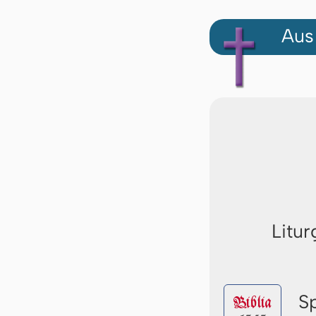
Aus
Litur
S
Biblia