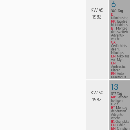
6
KW 49
340. Tag
D:
1982
Nikolaustag
RK:
Tag des
hl. Nikolaus
BT:
Montag
der zweiten
Advents­
woche
OA:
Gedächtnis
des hl.
Nikolaus
EN:
Nikolaus
von Myra
EN:
Ambrosius
Blarer
EN:
Anton
Praetorius
13
KW 50
347. Tag
RK:
Fest der
1982
heiligen
Lucia
BT:
Montag
der dritten
Advents­
woche
JK:
Chanukka
EN:
Odilia
EN:
Christian