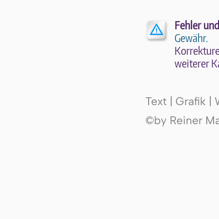
Fehler und
Gewähr.
Kor­rek­tu­r
wei­te­rer K
Text | Grafik 
©by Reiner Mak