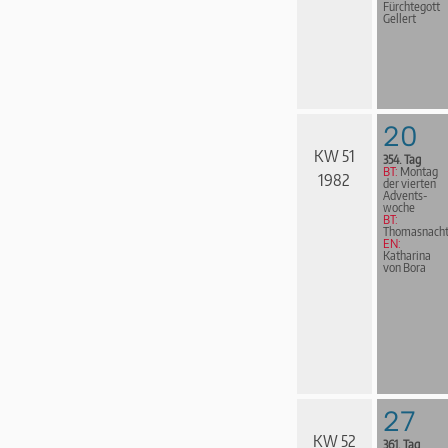
Fürchtegott
Gellert
20
KW 51
354. Tag
BT:
Montag
1982
der vierten
Advents­
woche
BT:
Thomasnach
EN:
Katharina
von Bora
27
KW 52
361. Tag