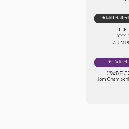
♚
Mittelalte
FER
ⅩⅩⅩ.
AD Ⅿ
🕎
Jüdisch
בת ה'תשמ"ג
Jom Chamischi