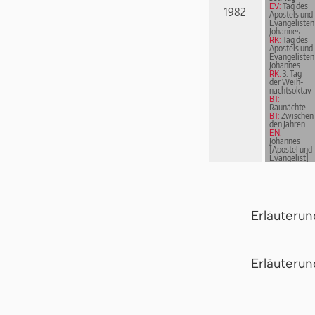
EV:
Tag des
1982
Apostels und
Evangelisten
Johannes
RK:
Tag des
Apostels und
Evangelisten
Johannes
RK:
3. Tag
der Weih­
nachts­ok­tav
BT:
Raunächte
BT:
Zwischen
den Jahren
EN:
Johannes
[Apostel und
Evangelist]
Erläuteru
Er­läu­te­r