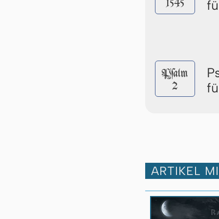
1545
fü
P
Pſalm
2
fü
ARTIKEL M